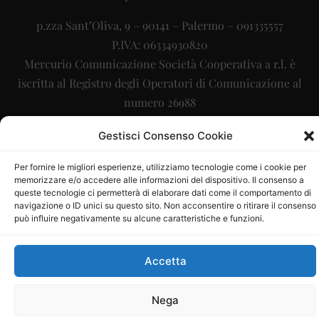
p.zza Sant’Oliva, 9 – 90141 – Palermo – 091335557
P.IVA: 06334930820
Mercurio Comunicazione Società Cooperativa a r.l. è
iscritta al Registro degli Operatori di Comunicazione al
numero 26988
Sito gestito da
La Digitale srl
–
info@ladigitale.it
Gestisci Consenso Cookie
Per fornire le migliori esperienze, utilizziamo tecnologie come i cookie per
memorizzare e/o accedere alle informazioni del dispositivo. Il consenso a
queste tecnologie ci permetterà di elaborare dati come il comportamento di
navigazione o ID unici su questo sito. Non acconsentire o ritirare il consenso
può influire negativamente su alcune caratteristiche e funzioni.
Accetta
Nega