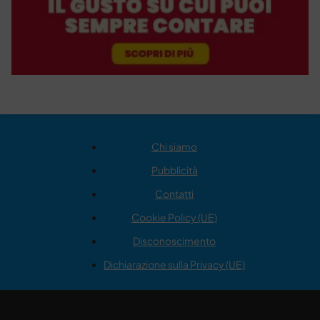
Chi siamo
Pubblicità
Contatti
Cookie Policy (UE)
Disconoscimento
Dichiarazione sulla Privacy (UE)