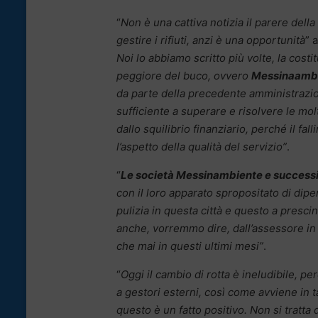
“
Non è una cattiva notizia il parere dell
gestire i rifiuti, anzi è una opportunità
” 
Noi lo abbiamo scritto più volte, la cost
peggiore del buco, ovvero
Messinaamb
da parte della precedente amministrazio
sufficiente a superare e risolvere le molte
dallo squilibrio finanziario, perché il f
l’aspetto della qualità del servizio”
.
“
Le società Messinambiente e success
con il loro apparato spropositato di dip
pulizia in questa città e questo a presc
anche, vorremmo dire, dall’assessore in
che mai in questi ultimi mesi”
.
“
Oggi il cambio di rotta è ineludibile, p
a gestori esterni, così come avviene in 
questo è un fatto positivo. Non si tratta 