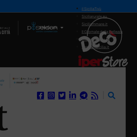
il SiciliaTivù
Siciliarurale.eu
Siciliammare.it
Il Network
Il Giornale della Bellezza
Siciliamedica.it
Sanitainsicilia.it