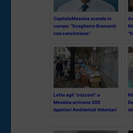
CapitaleMessina scende in
As
campo: “Scegliamo Bramanti
Me
con convinzione”
“S
Lotta agli “zozzoni”: a
Ri
Messina arrivano 300
De
Ispettori Ambientali Volontari
st