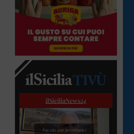
ilSiciliaNews
24
Fai clic per accettare i