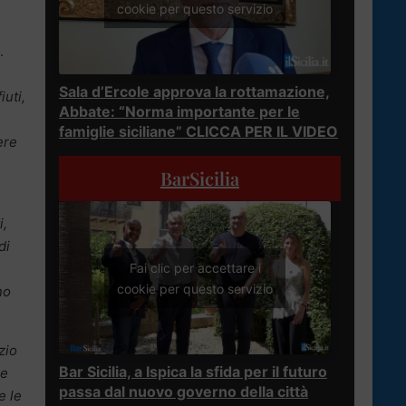
cookie per questo servizio
.
Sala d’Ercole approva la rottamazione,
iuti,
Abbate: “Norma importante per le
famiglie siciliane” CLICCA PER IL VIDEO
ere
BarSicilia
i,
di
Fai clic per accettare i
cookie per questo servizio
no
zio
Bar Sicilia, a Ispica la sfida per il futuro
 e
passa dal nuovo governo della città
e le