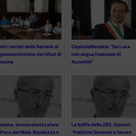
etti i vertici della Società di
CapitaleMessina: “De Luca
golamentazione dei rifiuti di
non segua l’esempio di
essina
Accorinti”
ssina, termovalorizzatore
La beffa delle ZES, Salmeri:
 Pace del Mela. Randazzo e
“Politiche Governo a favore