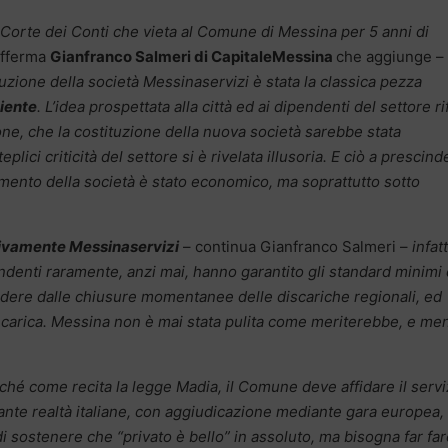
a Corte dei Conti che vieta al Comune di Messina per 5 anni di
afferma
Gianfranco Salmeri di CapitaleMessina
che aggiunge – 
ituzione della società Messinaservizi è stata la classica pezza
iente
. L’idea prospettata alla città ed ai dipendenti del settore rif
ne, che la costituzione della nuova società sarebbe stata
plici criticità del settore si è rivelata illusoria. E ciò a prescind
allimento della società è stato economico, ma soprattutto sotto
ivamente Messinaservizi
– continua Gianfranco Salmeri –
infatt
endenti raramente, anzi mai, hanno garantito gli standard minimi 
indere dalle chiusure momentanee delle discariche regionali, ed
 carica. Messina non è mai stata pulita come meriterebbe, e me
erché come recita la legge Madia, il Comune deve affidare il servi
tante realtà italiane, con aggiudicazione mediante gara europea,
di sostenere che “privato è bello” in assoluto, ma bisogna far far