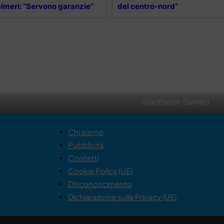
lmeri: “Servono garanzie”
del centro-nord”
Gianfranco Salmeri
Chi siamo
Pubblicità
Contatti
Cookie Policy (UE)
Disconoscimento
Dichiarazione sulla Privacy (UE)