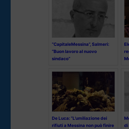
“CapitaleMessina”, Salmeri:
El
“Buon lavoro al nuovo
re
sindaco”
M
De Luca: “L’umiliazione dei
Me
rifiuti a Messina non può finire
di