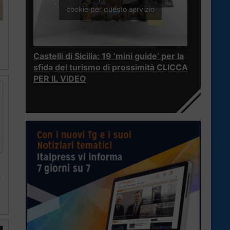
cookie per questo servizio
Castelli di Sicilia: 19 ‘mini guide’ per la
sfida del turismo di prossimità CLICCA
PER IL VIDEO
: