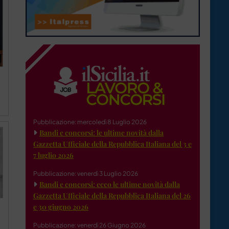
Pubblicazione: mercoledì 8 Luglio 2026
Bandi e concorsi: le ultime novità dalla
Gazzetta Ufficiale della Repubblica Italiana del 3 e
7 luglio 2026
Pubblicazione: venerdì 3 Luglio 2026
Bandi e concorsi: ecco le ultime novità dalla
Gazzetta Ufficiale della Repubblica Italiana del 26
e 30 giugno 2026
Pubblicazione: venerdì 26 Giugno 2026