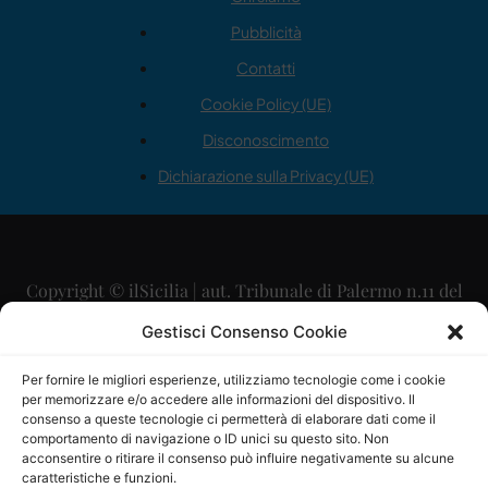
Pubblicità
Contatti
Cookie Policy (UE)
Disconoscimento
Dichiarazione sulla Privacy (UE)
Copyright © ilSicilia | aut. Tribunale di Palermo n.11 del
29/09/2015
Gestisci Consenso Cookie
Editore: Mercurio Comunicazione Soc. Coop. A.R.L.
Per fornire le migliori esperienze, utilizziamo tecnologie come i cookie
per memorizzare e/o accedere alle informazioni del dispositivo. Il
Direttore Editoriale: Maurizio Scaglione
consenso a queste tecnologie ci permetterà di elaborare dati come il
comportamento di navigazione o ID unici su questo sito. Non
Direttore Responsabile: Maria Calabrese
acconsentire o ritirare il consenso può influire negativamente su alcune
caratteristiche e funzioni.