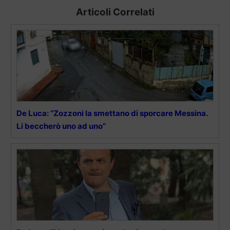
Articoli Correlati
De Luca: “Zozzoni la smettano di sporcare Messina.
Li beccherò uno ad uno”