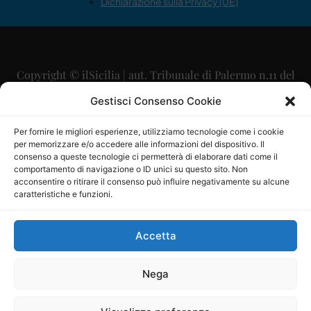
Dichiarazione sulla Privacy (UE)
Copyright © ilSicilia | aut. Tribunale di Palermo n.11 del
29/09/2015
Gestisci Consenso Cookie
Editore: Mercurio Comunicazione Soc. Coop. A.R.L.
Per fornire le migliori esperienze, utilizziamo tecnologie come i cookie
per memorizzare e/o accedere alle informazioni del dispositivo. Il
Direttore Editoriale: Maurizio Scaglione
consenso a queste tecnologie ci permetterà di elaborare dati come il
comportamento di navigazione o ID unici su questo sito. Non
Direttore Responsabile: Maria Calabrese
acconsentire o ritirare il consenso può influire negativamente su alcune
caratteristiche e funzioni.
p.zza Sant’Oliva, 9 – 90141 – Palermo – 091335557
P.IVA: 06334930820
Accetta
Mercurio Comunicazione Società Cooperativa a r.l. è
iscritta al Registro degli Operatori di Comunicazione al
Nega
numero 26988