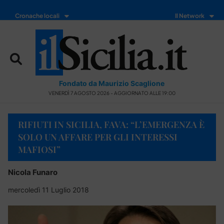
Cronache locali
Il Network
Fondato da Maurizio Scaglione
VENERDÌ 7 AGOSTO 2026 - AGGIORNATO ALLE 19:00
RIFIUTI IN SICILIA, FAVA: “L’EMERGENZA È
SOLO UN AFFARE PER GLI INTERESSI
MAFIOSI”
Nicola Funaro
mercoledì 11 Luglio 2018