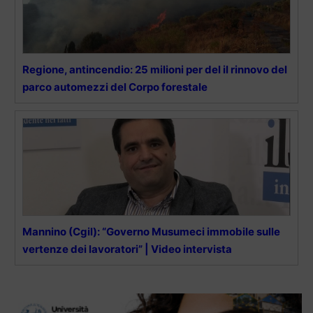
Regione, antincendio: 25 milioni per del il rinnovo del
parco automezzi del Corpo forestale
Mannino (Cgil): “Governo Musumeci immobile sulle
vertenze dei lavoratori” | Video intervista