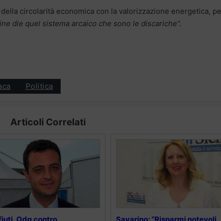
a della circolarità economica con la valorizzazione energetica, pe
ine die quel sistema arcaico che sono le discariche”.
aca
Politica
Articoli Correlati
fiuti, Odg contro
Savarino: “Risparmi notevoli