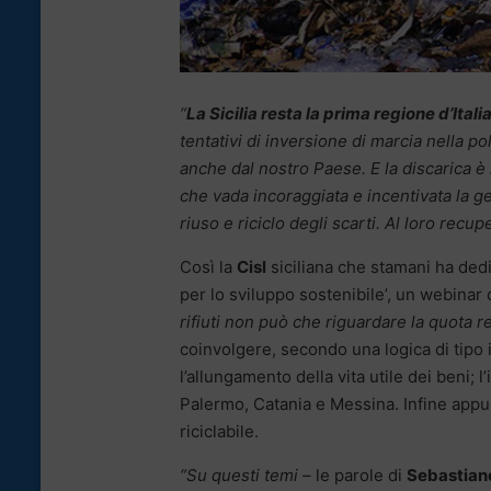
“
La Sicilia resta la prima regione d’Itali
tentativi di inversione di marcia nella po
anche dal nostro Paese. E la discarica è 
che vada incoraggiata e incentivata la g
riuso e riciclo degli scarti. Al loro recu
Così la
Cisl
siciliana che stamani ha dedi
per lo sviluppo sostenibile’, un webinar 
rifiuti non può che riguardare la quota r
coinvolgere, secondo una logica di tipo i
l’allungamento della vita utile dei beni;
Palermo, Catania e Messina. Infine appun
riciclabile.
“Su questi temi –
le parole di
Sebastian