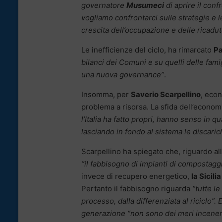
governatore
Musumeci
di aprire il conf
vogliamo confrontarci sulle strategie e l
crescita dell’occupazione e delle ricadute
Le inefficienze del ciclo, ha rimarcato
Pa
bilanci dei Comuni e su quelli delle fami
una nuova governance”
.
Insomma, per
Saverio Scarpellino
, econ
problema a risorsa. La sfida dell’economia
l’Italia ha fatto propri, hanno senso in q
lasciando in fondo al sistema le discari
Scarpellino ha spiegato che, riguardo al
“il fabbisogno di impianti di compostagg
invece di recupero energetico,
la Sicili
Pertanto il fabbisogno riguarda
“tutte le
processo, dalla differenziata al riciclo”.
generazione “non sono dei meri incenerit