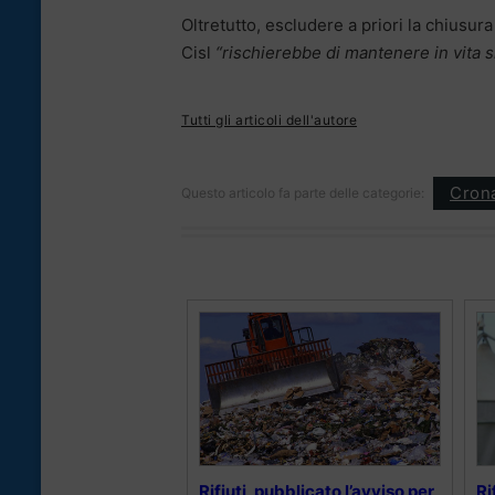
Oltretutto, escludere a priori la chiusur
Cisl
“rischierebbe di mantenere in vita s
Tutti gli articoli dell'autore
Cron
Questo articolo fa parte delle categorie:
Rifiuti, pubblicato l’avviso per
Ri