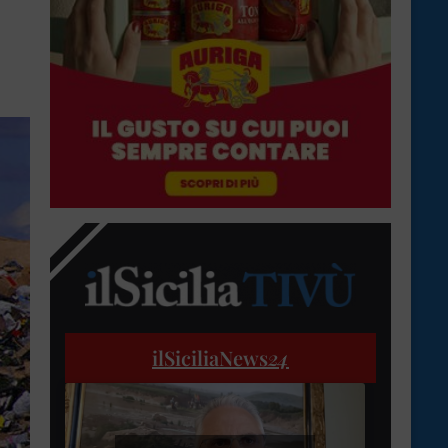
ilSiciliaNews
24