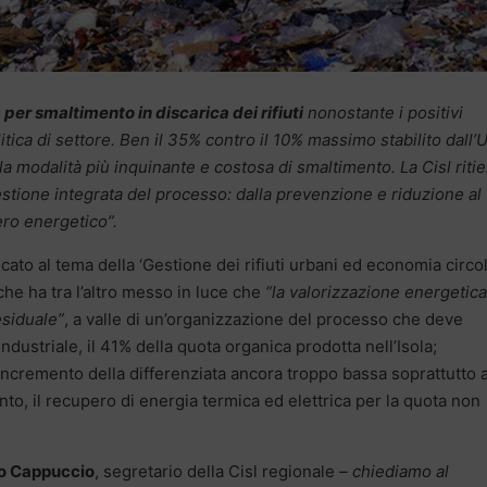
a per smaltimento in discarica dei rifiuti
nonostante i positivi
litica di settore. Ben il 35% contro il 10% massimo stabilito dall’
la modalità più inquinante e costosa di smaltimento. La Cisl riti
estione integrata del processo: dalla prevenzione e riduzione al
pero energetico”.
cato al tema della ‘Gestione dei rifiuti urbani ed economia circo
che ha tra l’altro messo in luce che
“la valorizzazione energetica
esiduale”
, a valle di un’organizzazione del processo che deve
ndustriale, il 41% della quota organica prodotta nell’Isola;
 l’incremento della differenziata ancora troppo bassa soprattutto 
to, il recupero di energia termica ed elettrica per la quota non
o Cappuccio
, segretario della Cisl regionale
– chiediamo al