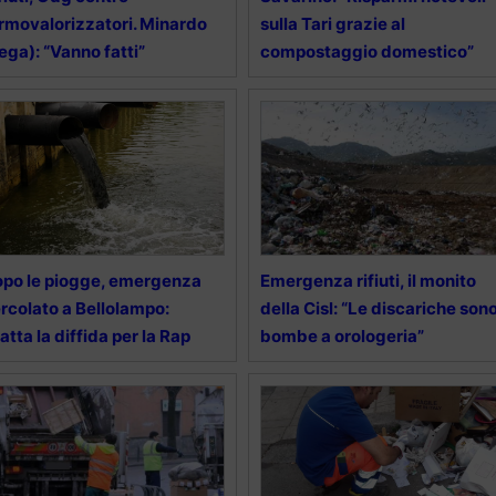
rmovalorizzatori. Minardo
sulla Tari grazie al
ega): “Vanno fatti”
compostaggio domestico”
po le piogge, emergenza
Emergenza rifiuti, il monito
rcolato a Bellolampo:
della Cisl: “Le discariche son
atta la diffida per la Rap
bombe a orologeria”