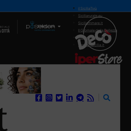
il SiciliaTivù
Siciliarurale.eu
Siciliammare.it
Il Network
Il Giornale della Bellezza
Siciliamedica.it
Sanitainsicilia.it