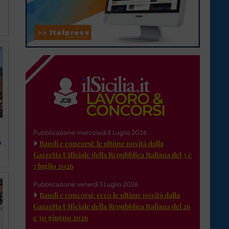
Pubblicazione: mercoledì 8 Luglio 2026
o
Bandi e concorsi: le ultime novità dalla
Gazzetta Ufficiale della Repubblica Italiana del 3 e
7 luglio 2026
Pubblicazione: venerdì 3 Luglio 2026
Bandi e concorsi: ecco le ultime novità dalla
Gazzetta Ufficiale della Repubblica Italiana del 26
e 30 giugno 2026