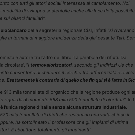
ronto con tutti gli attori sociali interessati al cambiamento. Noi
e modalità di sviluppo sostenibile anche alla luce della possibile
 sui bilanci familiari”.
olo Sanzaro
della segreteria regionale Cisl, infatti
“si riversano
glie in termini di maggiore incidenza della gia’ pesante Tari. Se
omista e autore tra l’altro del libro ‘La parabola dei rifiuti. Da
 circolare’, “
i
termovalorizzatori
, secondo gli indirizzi Ue che
uanto consentono di chiudere il cerchio tra differenziata e riciclo
che.
Esattamente il contrario di quello che fin qui si è fatto in Sic
le 913 mila tonnellate di organico che la regione produce ogni a
io riguarda al momento 568 mila 500 tonnellate di biorifiuti”.
In 
a è l’unica regione d’Italia senza alcuna struttura industriale.
 570 mila tonnellate di rifiuti che residuano una volta chiuso il
 Eppure, ha sottolineato il professore che gli impianti di ultima
ori. E abbattono totalmente gli inquinanti”.