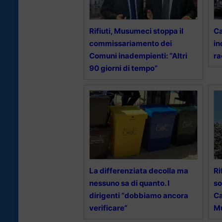
Rifiuti, Musumeci stoppa il
Ca
commissariamento dei
in
Comuni inadempienti: “Altri
ra
90 giorni di tempo”
La differenziata decolla ma
Ri
nessuno sa di quanto. I
so
dirigenti “dobbiamo ancora
Ca
verificare”
M