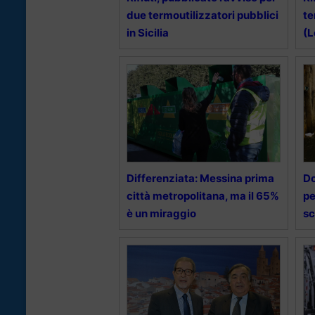
due termoutilizzatori pubblici
te
in Sicilia
(L
Differenziata: Messina prima
Do
città metropolitana, ma il 65%
pe
è un miraggio
sc