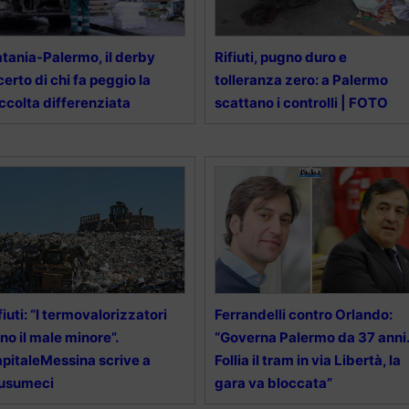
tania-Palermo, il derby
Rifiuti, pugno duro e
certo di chi fa peggio la
tolleranza zero: a Palermo
ccolta differenziata
scattano i controlli | FOTO
fiuti: “I termovalorizzatori
Ferrandelli contro Orlando:
no il male minore”.
“Governa Palermo da 37 anni.
pitaleMessina scrive a
Follia il tram in via Libertà, la
usumeci
gara va bloccata”