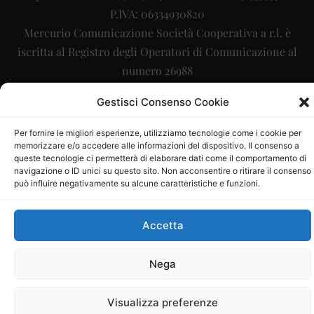
P.IVA: 06334930820
Mercurio Comunicazione Società Cooperativa a r.l. è
iscritta al Registro degli Operatori di Comunicazione al
numero 26988
Sito gestito da
La Digitale srl
–
info@ladigitale.it
Gestisci Consenso Cookie
Per fornire le migliori esperienze, utilizziamo tecnologie come i cookie per
memorizzare e/o accedere alle informazioni del dispositivo. Il consenso a
queste tecnologie ci permetterà di elaborare dati come il comportamento di
navigazione o ID unici su questo sito. Non acconsentire o ritirare il consenso
può influire negativamente su alcune caratteristiche e funzioni.
Accetta
Nega
Visualizza preferenze