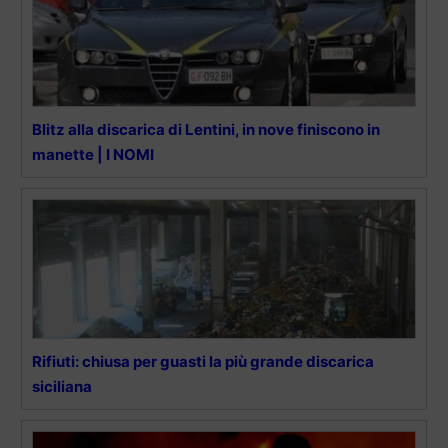
Blitz alla discarica di Lentini, in nove finiscono in
manette | I NOMI
Rifiuti: chiusa per guasti la più grande discarica
siciliana