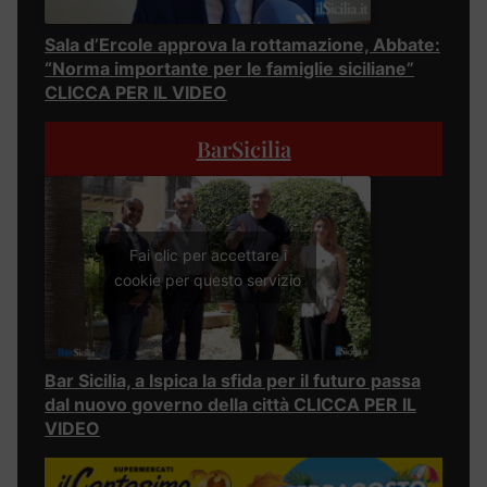
Sala d’Ercole approva la rottamazione, Abbate:
“Norma importante per le famiglie siciliane”
CLICCA PER IL VIDEO
BarSicilia
Fai clic per accettare i
cookie per questo servizio
Bar Sicilia, a Ispica la sfida per il futuro passa
dal nuovo governo della città CLICCA PER IL
VIDEO