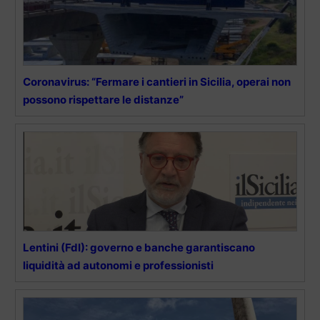
Coronavirus: “Fermare i cantieri in Sicilia, operai non
possono rispettare le distanze”
Lentini (FdI): governo e banche garantiscano
liquidità ad autonomi e professionisti