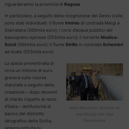
riguarderanno la provincia di
Ragusa
.
In particolare, a seguito della ricognizione del Genio civile,
sono stati individuati: il fiume
Irminio
di contrada Margi a
Giarratana (260mila euro); i corsi d’acqua pubblici del
bassopiano ispicese (253mila euro); il torrente
Modica-
Scicli
(264mila euro); il fiume
Dirillo
in contrada
Schembri
ad Acate (253mila euro).
La spesa preventivata di
circa un milione di euro
graverà sulle risorse
stanziate a seguito della
creazione – dopo decenni
di ritardo rispetto al resto
d’Italia – dell’Autorità di
Nello Musumeci durante un
bacino del distretto
sopralluogo alla diga
idrografico della Sicilia,
Rosamarina
appena istituita su