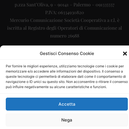
p.zza Sant’Oliva, 9 – 90141 – Palermo – 091335557
P.IVA: 06334930820
Mercurio Comunicazione Società Cooperativa a r.l. è
iscritta al Registro degli Operatori di Comunicazione al
numero 26988
Sito gestito da
La Digitale srl
–
info@ladigitale.it
Gestisci Consenso Cookie
Per fornire le migliori esperienze, utilizziamo tecnologie come i cookie per
memorizzare e/o accedere alle informazioni del dispositivo. Il consenso a
queste tecnologie ci permetterà di elaborare dati come il comportamento di
navigazione o ID unici su questo sito. Non acconsentire o ritirare il consenso
può influire negativamente su alcune caratteristiche e funzioni.
Accetta
Nega