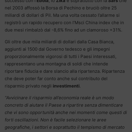
successo con l’
Ebola
, lo
Zika
e soprattutto con la
Sars
che
nel 2003 affossò la Borsa di Pechino e bruciò oltre 25
miliardi di dollari di Pil. Ma una volta cessato l’allarme si
registrò un rapido recupero con l’Msci China index che in
due mesi rimbalzò dal -8,6% fino ad un clamoroso +31%.
Gli oltre due mila miliardi di dollari dalla Casa Bianca,
aggiunti ai 1500 dal Governo tedesco e gli impegni
proporzionalmente vigorosi di tutti i Paesi interessati,
rappresentano una montagna di soldi che intende
riportare fiducia e dare slancio alla ripartenza. Ripartenza
che deve poter far conto anche sul contributo del
risparmio privato negli
investimenti
.
“Avvicinare il risparmio all’economia reale è un modo
concreto di aiutare il Paese a ripartire senza dimenticare
che vi sono opportunità anche nei momenti come questi di
forti oscillazioni. Non è facile selezionare le aree
geografiche, i settori e soprattutto il tempismo di mercato