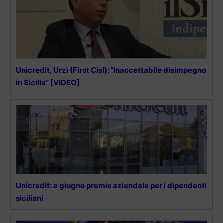
Unicredit, Urzì (First Cisl): “Inaccettabile disimpegno
in Sicilia” [VIDEO]
Unicredit: a giugno premio aziendale per i dipendenti
siciliani