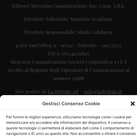
Editore: Mercurio Comunicazione Soc. Coop. A.R.L.
Direttore Editoriale: Maurizio Scaglione
Direttore Responsabile: Maria Calabrese
p.zza Sant’Oliva, 9 – 90141 – Palermo – 091335557
P.IVA: 06334930820
Mercurio Comunicazione Società Cooperativa a r.l. è
iscritta al Registro degli Operatori di Comunicazione al
numero 26988
Sito gestito da
La Digitale srl
–
info@ladigitale.it
Gestisci Consenso Cookie
Per fornire le migliori esperienze, utilizziamo tecnologie come i cookie per
memorizzare e/o accedere alle informazioni del dispositivo. Il consenso a
queste tecnologie ci permetterà di elaborare dati come il comportamento di
navigazione o ID unici su questo sito. Non acconsentire o ritirare il consenso