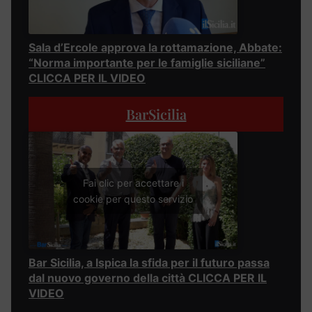
Sala d’Ercole approva la rottamazione, Abbate:
“Norma importante per le famiglie siciliane”
CLICCA PER IL VIDEO
BarSicilia
Fai clic per accettare i
cookie per questo servizio
Bar Sicilia, a Ispica la sfida per il futuro passa
dal nuovo governo della città CLICCA PER IL
VIDEO