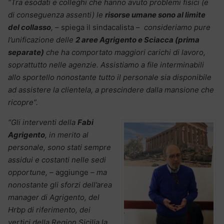
“Tra esodati e colleghi che hanno avuto problemi fisici (e
di conseguenza assenti) le
risorse umane sono al limite
del collasso
, –
spiega il sindacalista –
consideriamo pure
l’unificazione delle
2 aree Agrigento e Sciacca (prima
separate)
che ha comportato maggiori carichi di lavoro,
soprattutto nelle agenzie. Assistiamo a file interminabili
allo sportello nonostante tutto il personale sia disponibile
ad assistere la clientela, a prescindere dalla mansione che
ricopre”.
“Gli interventi della
Fabi
Agrigento
, in merito al
personale, sono stati sempre
assidui e costanti nelle sedi
opportune, –
aggiunge
– ma
nonostante gli sforzi dell’area
manager di Agrigento, del
Hrbp di riferimento, dei
vertici della Region Sicilia la