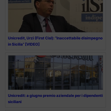
Unicredit, Urzì (First Cisl): “Inaccettabile disimpegno
in Sicilia” [VIDEO]
Unicredit: a giugno premio aziendale per i dipendenti
siciliani