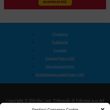
Chi siamo
Pubblicità
Contatti
Cookie Policy (UE)
Disconoscimento
Dichiarazione sulla Privacy (UE)
Copyright © ilSicilia | aut. Tribunale di Palermo n.11 del
29/09/2015
Gestisci Consenso Cookie