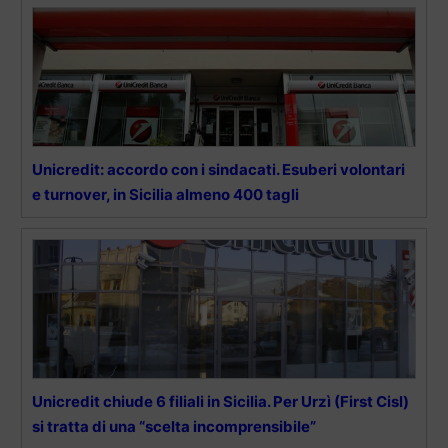
Unicredit: accordo con i sindacati. Esuberi volontari
e turnover, in Sicilia almeno 400 tagli
Unicredit chiude 6 filiali in Sicilia. Per Urzì (First Cisl)
si tratta di una “scelta incomprensibile”