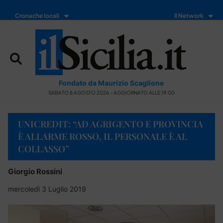
Cronache locali
Il Network
Fondato da Maurizio Scaglione
SABATO 8 AGOSTO 2026 - AGGIORNATO ALLE 19:00
UNICREDIT: “AD AGRIGENTO E PROVINCIA
È ALLARME ROSSO, IL PERSONALE È AL
COLLASSO”
Giorgio Rossini
mercoledì 3 Luglio 2019