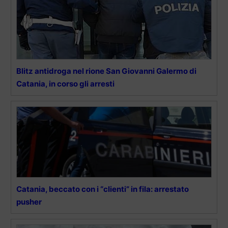
Blitz antidroga nel rione San Giovanni Galermo di
Catania, in corso gli arresti
Catania, beccato con i “clienti” in fila: arrestato
pusher