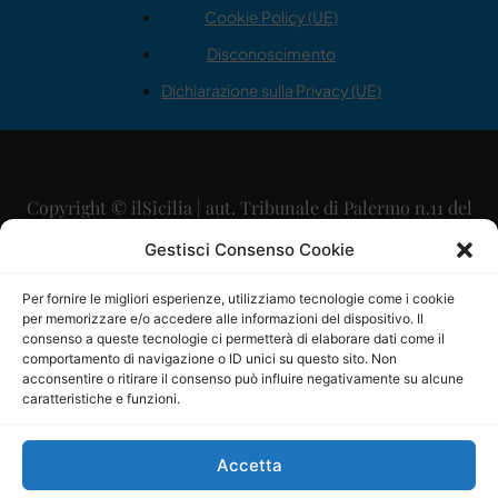
Cookie Policy (UE)
Disconoscimento
Dichiarazione sulla Privacy (UE)
Copyright © ilSicilia | aut. Tribunale di Palermo n.11 del
29/09/2015
Gestisci Consenso Cookie
Editore: Mercurio Comunicazione Soc. Coop. A.R.L.
Per fornire le migliori esperienze, utilizziamo tecnologie come i cookie
per memorizzare e/o accedere alle informazioni del dispositivo. Il
Direttore Editoriale: Maurizio Scaglione
consenso a queste tecnologie ci permetterà di elaborare dati come il
comportamento di navigazione o ID unici su questo sito. Non
Direttore Responsabile: Maria Calabrese
acconsentire o ritirare il consenso può influire negativamente su alcune
caratteristiche e funzioni.
p.zza Sant’Oliva, 9 – 90141 – Palermo – 091335557
P.IVA: 06334930820
Accetta
Mercurio Comunicazione Società Cooperativa a r.l. è