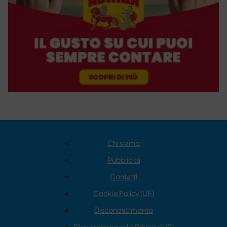
Chi siamo
Pubblicità
Contatti
Cookie Policy (UE)
Disconoscimento
Dichiarazione sulla Privacy (UE)