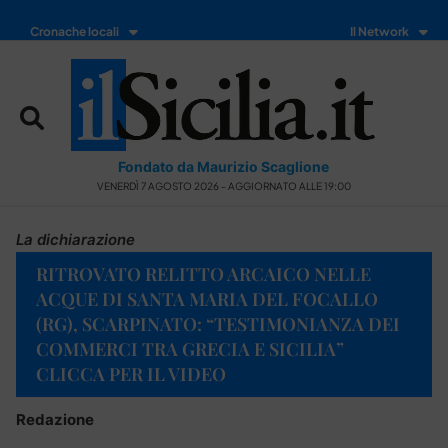
Cronache locali
Il Network
Fondato da Maurizio Scaglione
VENERDÌ 7 AGOSTO 2026 - AGGIORNATO ALLE 19:00
La dichiarazione
RITROVATO RELITTO ARCAICO NELLE
ACQUE DI SANTA MARIA DEL FOCALLO
(RG), SCARPINATO: “TESTIMONIANZA DEI
COMMERCI TRA GRECIA E SICILIA”
CLICCA PER IL VIDEO
Redazione