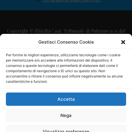
Copyright © ilSicilia | aut. Tribunale di Palermo n.11 del
29/09/2015
Gestisci Consenso Cookie
Editore: Mercurio Comunicazione Soc. Coop. A.R.L.
Per fornire le migliori esperienze, utilizziamo tecnologie come i cookie
per memorizzare e/o accedere alle informazioni del dispositivo. Il
Direttore Editoriale: Maurizio Scaglione
consenso a queste tecnologie ci permetterà di elaborare dati come il
comportamento di navigazione o ID unici su questo sito. Non
Direttore Responsabile: Maria Calabrese
acconsentire o ritirare il consenso può influire negativamente su alcune
caratteristiche e funzioni.
p.zza Sant’Oliva, 9 – 90141 – Palermo – 091335557
P.IVA: 06334930820
Accetta
Mercurio Comunicazione Società Cooperativa a r.l. è
iscritta al Registro degli Operatori di Comunicazione al
Nega
numero 26988
Visualizza preferenze