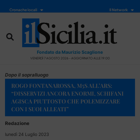
Cronache locali
Il Network
Fondato da Maurizio Scaglione
VENERDÌ 7 AGOSTO 2026 - AGGIORNATO ALLE 19:00
Dopo il sopralluogo
ROGO FONTANAROSSA, M5S ALL’ARS:
“DISSERVIZI ANCORA ENORMI, SCHIFANI
AGISCA PIUTTOSTO CHE POLEMIZZARE
CON I SUOI ALLEATI”
Redazione
lunedì 24 Luglio 2023