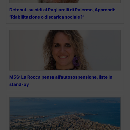
Detenuti suicidi al Pagliarelli di Palermo, Apprendi:
“Riabilitazione o discarica sociale?”
M5S: La Rocca pensa all’autosospensione, liste in
stand-by