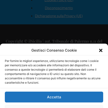
Disconoscimento
Dichiarazione sulla Privacy (UE)
Copyright © ilSicilia | aut. Tribunale di Palermo n.11 del
29/09/2015
Gestisci Consenso Cookie
Editore: Mercurio Comunicazione Soc. Coop. A.R.L.
Per fornire le migliori esperienze, utilizziamo tecnologie come i cookie
per memorizzare e/o accedere alle informazioni del dispositivo. Il
Direttore Editoriale: Maurizio Scaglione
consenso a queste tecnologie ci permetterà di elaborare dati come il
comportamento di navigazione o ID unici su questo sito. Non
Direttore Responsabile: Maria Calabrese
acconsentire o ritirare il consenso può influire negativamente su alcune
caratteristiche e funzioni.
p.zza Sant’Oliva, 9 – 90141 – Palermo – 091335557
P.IVA: 06334930820
Accetta
Mercurio Comunicazione Società Cooperativa a r.l. è