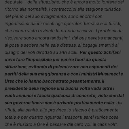
deputate –
della situazione, che è ancora molto lontana dal
ritorno alla normalità. I contraccolpi alla stagione turistica,
nel pieno del suo svolgimento, sono enormi con
ingentissimi danni recati agli operatori turistici e ai turisti,
che hanno visto rovinate le proprie vacanze. I problemi da
risolvere sono ancora tantissimi, dai bus navetta mancanti,
ai posti a sedere nelle sale d’attesa, ai bagagli smarriti al
disagio dei voli dirottati su altri scali.
Per questo Schifani
deve fare l’impossibile per venire fuori da questa
situazione, evitando di polemizzare con esponenti dei
partiti della sua maggioranza e con i ministri Musumeci e
Urso che lo hanno bacchettato pesantemente. Il
presidente della regione una buona volta vada oltre i
vuoti annunci e faccia qualcosa di concreto, visto che dal
suo governo finora non è arrivato praticamente nulla
: dai
rifiuti, alla sanità, alle province lo sfacelo è praticamente
totale e per quanto riguarda i trasporti aerei l’unica cosa
che è riuscito a fare è passare dal caro voli al caos voli”.