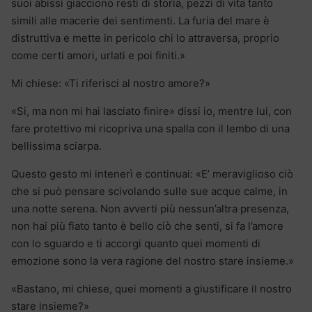
suoi abissi giacciono resti di storia, pezzi di vita tanto
simili alle macerie dei sentimenti. La furia del mare è
distruttiva e mette in pericolo chi lo attraversa, proprio
come certi amori, urlati e poi finiti.»
Mi chiese: «Ti riferisci al nostro amore?»
«Si, ma non mi hai lasciato finire» dissi io, mentre lui, con
fare protettivo mi ricopriva una spalla con il lembo di una
bellissima sciarpa.
Questo gesto mi intenerì e continuai: «E’ meraviglioso ciò
che si può pensare scivolando sulle sue acque calme, in
una notte serena. Non avverti più nessun’altra presenza,
non hai più fiato tanto è bello ciò che senti, si fa l’amore
con lo sguardo e ti accorgi quanto quei momenti di
emozione sono la vera ragione del nostro stare insieme.»
«Bastano, mi chiese, quei momenti a giustificare il nostro
stare insieme?»