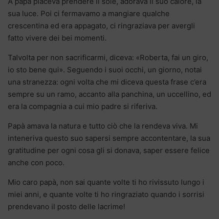
A papà piaceva prendere il sole, adorava il suo calore, la
sua luce. Poi ci fermavamo a mangiare qualche
crescentina ed era appagato, ci ringraziava per avergli
fatto vivere dei bei momenti.
Talvolta per non sacrificarmi, diceva: «Roberta, fai un giro,
io sto bene qui». Seguendo i suoi occhi, un giorno, notai
una stranezza: ogni volta che mi diceva questa frase c’era
sempre su un ramo, accanto alla panchina, un uccellino, ed
era la compagnia a cui mio padre si riferiva.
Papà amava la natura e tutto ciò che la rendeva viva. Mi
inteneriva questo suo sapersi sempre accontentare, la sua
gratitudine per ogni cosa gli si donava, saper essere felice
anche con poco.
Mio caro papà, non sai quante volte ti ho rivissuto lungo i
miei anni, e quante volte ti ho ringraziato quando i sorrisi
prendevano il posto delle lacrime!