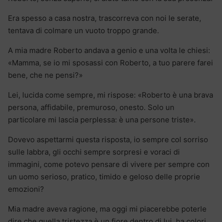
Era spesso a casa nostra, trascorreva con noi le serate,
tentava di colmare un vuoto troppo grande.
A mia madre Roberto andava a genio e una volta le chiesi:
«Mamma, se io mi sposassi con Roberto, a tuo parere farei
bene, che ne pensi?»
Lei, lucida come sempre, mi rispose: «Roberto è una brava
persona, affidabile, premuroso, onesto. Solo un
particolare mi lascia perplessa: è una persone triste».
Dovevo aspettarmi questa risposta, io sempre col sorriso
sulle labbra, gli occhi sempre sorpresi e voraci di
immagini, come potevo pensare di vivere per sempre con
un uomo serioso, pratico, timido e geloso delle proprie
emozioni?
Mia madre aveva ragione, ma oggi mi piacerebbe poterle
dire che quella tristezza è un fiore dentro di lui, ha colori,