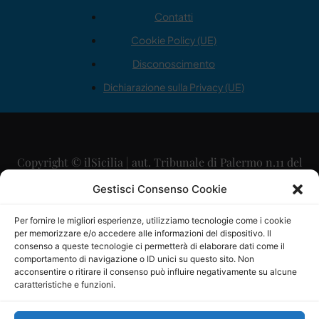
Contatti
Cookie Policy (UE)
Disconoscimento
Dichiarazione sulla Privacy (UE)
Copyright © ilSicilia | aut. Tribunale di Palermo n.11 del
29/09/2015
Gestisci Consenso Cookie
Editore: Mercurio Comunicazione Soc. Coop. A.R.L.
Per fornire le migliori esperienze, utilizziamo tecnologie come i cookie
per memorizzare e/o accedere alle informazioni del dispositivo. Il
Direttore Editoriale: Maurizio Scaglione
consenso a queste tecnologie ci permetterà di elaborare dati come il
comportamento di navigazione o ID unici su questo sito. Non
Direttore Responsabile: Maria Calabrese
acconsentire o ritirare il consenso può influire negativamente su alcune
caratteristiche e funzioni.
p.zza Sant’Oliva, 9 – 90141 – Palermo – 091335557