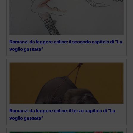
Romanzi da leggere online: il secondo capitolo di “La
voglio gassata”
Romanzi da leggere online: il terzo capitolo di “La
voglio gassata”