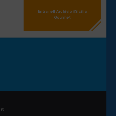
Entra nell'Archivio ilSicilia
Gourmet
015