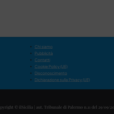
Chi siamo
Pubblicità
Contatti
Cookie Policy (UE)
Disconoscimento
Dichiarazione sulla Privacy (UE)
pyright © ilSicilia | aut. Tribunale di Palermo n.11 del 29/09/2