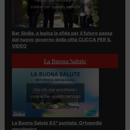
cookie per questo servizio
Bar Sicilia, a Ispica la sfida per il futuro passa
dal nuovo governo della città CLICCA PER IL
VIDEO
La Buona Salute
Fai clic per accettare i
cookie per questo servizio
La Buona Salute 63° puntata: Ortopedia
oncologica