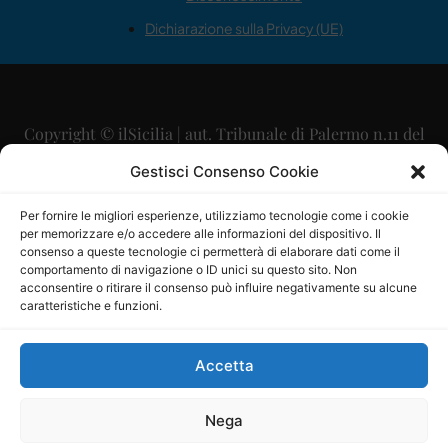
Dichiarazione sulla Privacy (UE)
Copyright © ilSicilia | aut. Tribunale di Palermo n.11 del
29/09/2015
Gestisci Consenso Cookie
Editore: Mercurio Comunicazione Soc. Coop. A.R.L.
Per fornire le migliori esperienze, utilizziamo tecnologie come i cookie
per memorizzare e/o accedere alle informazioni del dispositivo. Il
Direttore Editoriale: Maurizio Scaglione
consenso a queste tecnologie ci permetterà di elaborare dati come il
comportamento di navigazione o ID unici su questo sito. Non
Direttore Responsabile: Maria Calabrese
acconsentire o ritirare il consenso può influire negativamente su alcune
caratteristiche e funzioni.
p.zza Sant’Oliva, 9 – 90141 – Palermo – 091335557
P.IVA: 06334930820
Accetta
Mercurio Comunicazione Società Cooperativa a r.l. è
iscritta al Registro degli Operatori di Comunicazione al
Nega
numero 26988