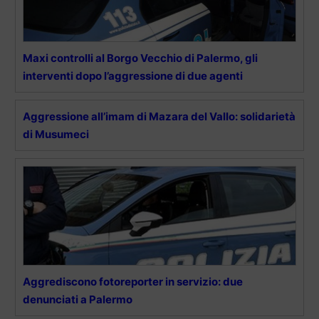
Maxi controlli al Borgo Vecchio di Palermo, gli
interventi dopo l’aggressione di due agenti
Aggressione all’imam di Mazara del Vallo: solidarietà
di Musumeci
Aggrediscono fotoreporter in servizio: due
denunciati a Palermo