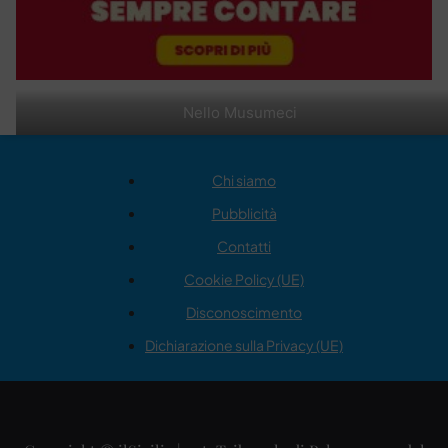
Nello Musumeci
Chi siamo
Pubblicità
Contatti
Cookie Policy (UE)
Disconoscimento
Dichiarazione sulla Privacy (UE)