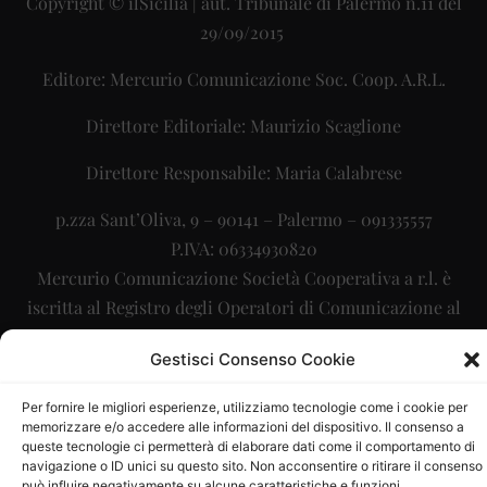
Copyright © ilSicilia | aut. Tribunale di Palermo n.11 del
29/09/2015
Editore: Mercurio Comunicazione Soc. Coop. A.R.L.
Direttore Editoriale: Maurizio Scaglione
Direttore Responsabile: Maria Calabrese
p.zza Sant’Oliva, 9 – 90141 – Palermo – 091335557
P.IVA: 06334930820
Mercurio Comunicazione Società Cooperativa a r.l. è
iscritta al Registro degli Operatori di Comunicazione al
numero 26988
Gestisci Consenso Cookie
Sito gestito da
La Digitale srl
–
info@ladigitale.it
Per fornire le migliori esperienze, utilizziamo tecnologie come i cookie per
memorizzare e/o accedere alle informazioni del dispositivo. Il consenso a
queste tecnologie ci permetterà di elaborare dati come il comportamento di
navigazione o ID unici su questo sito. Non acconsentire o ritirare il consenso
può influire negativamente su alcune caratteristiche e funzioni.