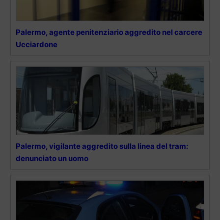
Palermo, agente penitenziario aggredito nel carcere
Ucciardone
Palermo, vigilante aggredito sulla linea del tram:
denunciato un uomo