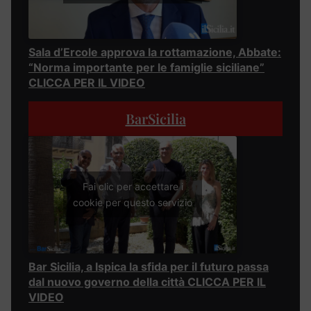
Sala d’Ercole approva la rottamazione, Abbate:
“Norma importante per le famiglie siciliane”
CLICCA PER IL VIDEO
BarSicilia
Fai clic per accettare i
cookie per questo servizio
Bar Sicilia, a Ispica la sfida per il futuro passa
dal nuovo governo della città CLICCA PER IL
VIDEO