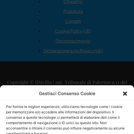
Chi siamo
Pubblicità
Contatti
Cookie Policy (UE)
Disconoscimento
Dichiarazione sulla Privacy (UE)
Copyright © ilSicilia | aut. Tribunale di Palermo n.11 del
29/09/2015
Gestisci Consenso Cookie
Editore: Mercurio Comunicazione Soc. Coop. A.R.L.
Per fornire le migliori esperienze, utilizziamo tecnologie come i cookie
per memorizzare e/o accedere alle informazioni del dispositivo. Il
Direttore Editoriale: Maurizio Scaglione
consenso a queste tecnologie ci permetterà di elaborare dati come il
comportamento di navigazione o ID unici su questo sito. Non
Direttore Responsabile: Maria Calabrese
acconsentire o ritirare il consenso può influire negativamente su alcune
caratteristiche e funzioni.