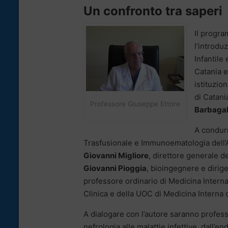
Un confronto tra saperi
Il progra
l’introdu
Infantile
Catania e
istituzio
di Catan
Professore Giuseppe Ettore
Barbagal
A condurr
Trasfusionale e Immunoematologia dell’A
Giovanni Migliore
, direttore generale d
Giovanni Pioggia
, bioingegnere e dirige
professore ordinario di Medicina Interna
Clinica e della UOC di Medicina Interna 
A dialogare con l’autore saranno professi
nefrologia alle malattie infettive, dall’e