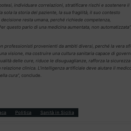
potesi, individuare correlazioni, stratificare rischi e sostenere il
ola la storia del paziente, la sua fragilità, il suo contesto
. La decisione resta umana, perché richiede competenza,
 Per questo parlo di una medicina aumentata, non automatizzata”
 professionisti provenienti da ambiti diversi, perché la vera sf
na visione, ma costruire una cultura sanitaria capace di governa
ualità delle cure, riduce le disuguaglianze, rafforza la sicurezza
 relazione clinica. L’intelligenza artificiale deve aiutare il medic
lla cura”,
conclude.
aca
Politica
Sanità in Sicilia