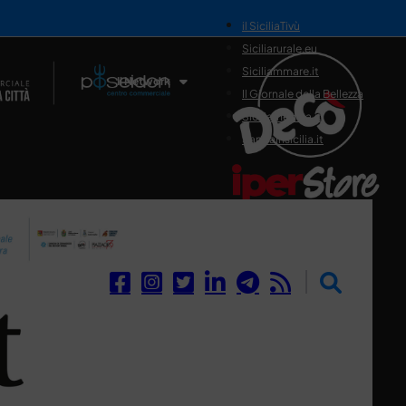
il SiciliaTivù
Siciliarurale.eu
Siciliammare.it
Il Network
Il Giornale della Bellezza
Siciliamedica.it
Sanitainsicilia.it