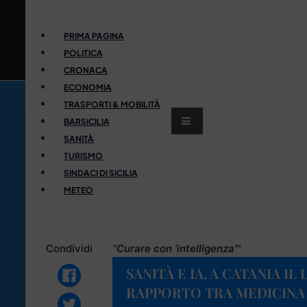
PRIMA PAGINA
POLITICA
CRONACA
ECONOMIA
TRASPORTI & MOBILITÀ
BARSICILIA
SANITÀ
TURISMO
SINDACI DI SICILIA
METEO
Condividi
“Curare con ‘intelligenza'"
SANITÀ E IA, A CATANIA I
RAPPORTO TRA MEDICINA