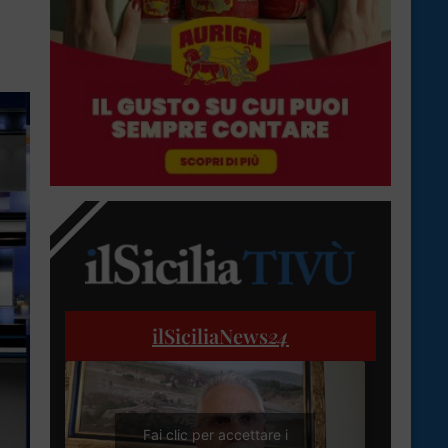
ilSiciliaNews
24
Fai clic per accettare i