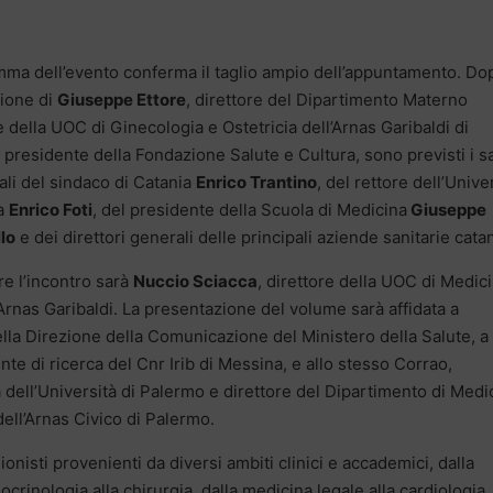
mma dell’evento conferma il taglio ampio dell’appuntamento. Do
zione di
Giuseppe Ettore
, direttore del Dipartimento Materno
 e della UOC di Ginecologia e Ostetricia dell’Arnas Garibaldi di
 presidente della Fondazione Salute e Cultura, sono previsti i sa
nali del sindaco di Catania
Enrico Trantino
, del rettore dell’Unive
ia
Enrico Foti
, del presidente della Scuola di Medicina
Giuseppe
lo
e dei direttori generali delle principali aziende sanitarie cata
e l’incontro sarà
Nuccio Sciacca
, direttore della UOC di Medic
rnas Garibaldi. La presentazione del volume sarà affidata a
ella Direzione della Comunicazione del Ministero della Salute, a
nte di ricerca del Cnr Irib di Messina, e allo stesso Corrao,
 dell’Università di Palermo e direttore del Dipartimento di Medi
dell’Arnas Civico di Palermo.
onisti provenienti da diversi ambiti clinici e accademici, dalla
ndocrinologia alla chirurgia, dalla medicina legale alla cardiologia