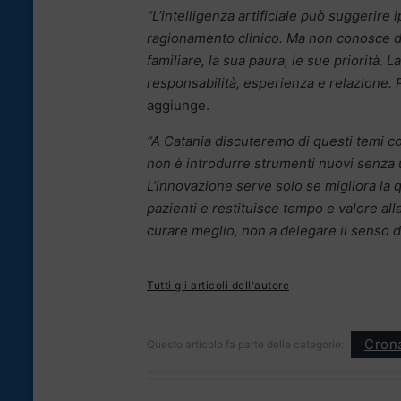
“L’intelligenza artificiale può suggerire i
ragionamento clinico. Ma non conosce da s
familiare, la sua paura, le sue priorità
responsabilità, esperienza e relazione.
aggiunge.
“A Catania discuteremo di questi temi con
non è introdurre strumenti nuovi senza u
L’innovazione serve solo se migliora la q
pazienti e restituisce tempo e valore alla
curare meglio, non a delegare il senso de
Tutti gli articoli dell'autore
Cron
Questo articolo fa parte delle categorie: