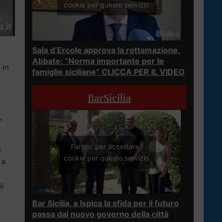
cookie per questo servizio
Sala d’Ercole approva la rottamazione,
Abbate: “Norma importante per le
 in
famiglie siciliane” CLICCA PER IL VIDEO
BarSicilia
,
Fai clic per accettare i
u
cookie per questo servizio
 a
li
Bar Sicilia, a Ispica la sfida per il futuro
passa dal nuovo governo della città