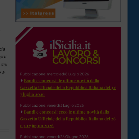
,
ida
rli.
 dei
o a
Pubblicazione: mercoledì 8 Luglio 2026
Bandi e concorsi: le ultime novità dalla
Gazzetta Ufficiale della Repubblica Italiana del 3 e
7 luglio 2026
Pubblicazione: venerdì 3 Luglio 2026
Bandi e concorsi: ecco le ultime novità dalla
Gazzetta Ufficiale della Repubblica Italiana del 26
e 30 giugno 2026
Pubblicazione: venerdì 26 Giugno 2026