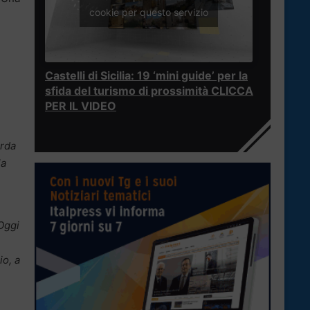
cookie per questo servizio
Castelli di Sicilia: 19 ‘mini guide’ per la
sfida del turismo di prossimità CLICCA
PER IL VIDEO
arda
la
 Oggi
io, a