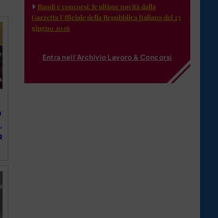
Bandi e concorsi: le ultime novità dalla
Gazzetta Ufficiale della Repubblica Italiana del 23
giugno 2026
Entra nell'Archivio Lavoro & Concorsi
a
,
R