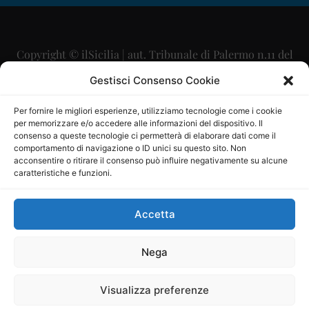
Copyright © ilSicilia | aut. Tribunale di Palermo n.11 del
29/09/2015
Gestisci Consenso Cookie
Editore: Mercurio Comunicazione Soc. Coop. A.R.L.
Per fornire le migliori esperienze, utilizziamo tecnologie come i cookie
per memorizzare e/o accedere alle informazioni del dispositivo. Il
Direttore Editoriale: Maurizio Scaglione
consenso a queste tecnologie ci permetterà di elaborare dati come il
comportamento di navigazione o ID unici su questo sito. Non
Direttore Responsabile: Maria Calabrese
acconsentire o ritirare il consenso può influire negativamente su alcune
caratteristiche e funzioni.
p.zza Sant’Oliva, 9 – 90141 – Palermo – 091335557
P.IVA: 06334930820
Accetta
Mercurio Comunicazione Società Cooperativa a r.l. è
iscritta al Registro degli Operatori di Comunicazione al
Nega
numero 26988
Visualizza preferenze
Sito gestito da
La Digitale srl
–
info@ladigitale.it