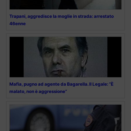
Trapani, aggredisce la moglie in strada: arrestato
46enne
Mafia, pugno ad agente da Bagarella. Il Legale: “È
malato, non è aggressione”