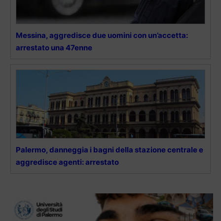
Messina, aggredisce due uomini con un’accetta:
arrestato una 47enne
Palermo, danneggia i bagni della stazione centrale e
aggredisce agenti: arrestato