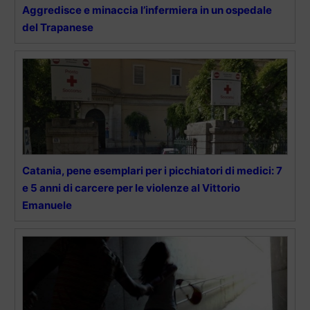
Aggredisce e minaccia l’infermiera in un ospedale
del Trapanese
Catania, pene esemplari per i picchiatori di medici: 7
e 5 anni di carcere per le violenze al Vittorio
Emanuele