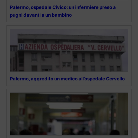
Palermo, ospedale Civico: un infermiere preso a
pugni davanti a un bambino
Palermo, aggredito un medico all’ospedale Cervello