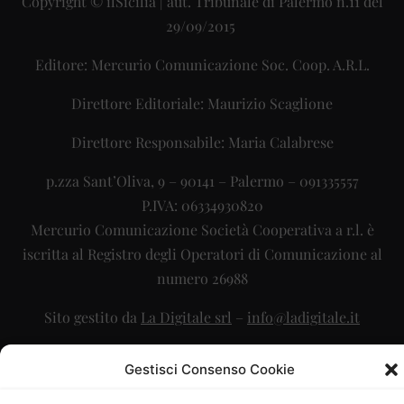
Copyright © ilSicilia | aut. Tribunale di Palermo n.11 del
29/09/2015
Editore: Mercurio Comunicazione Soc. Coop. A.R.L.
Direttore Editoriale: Maurizio Scaglione
Direttore Responsabile: Maria Calabrese
p.zza Sant’Oliva, 9 – 90141 – Palermo – 091335557
P.IVA: 06334930820
Mercurio Comunicazione Società Cooperativa a r.l. è
iscritta al Registro degli Operatori di Comunicazione al
numero 26988
Sito gestito da
La Digitale srl
–
info@ladigitale.it
Gestisci Consenso Cookie