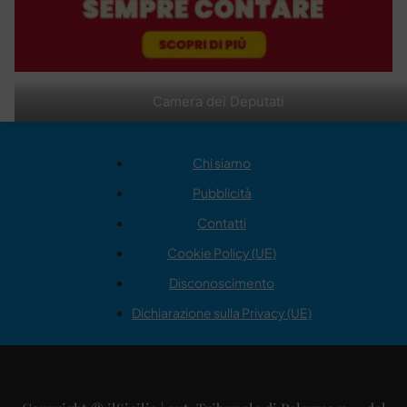
Camera dei Deputati
Chi siamo
Pubblicità
Contatti
Cookie Policy (UE)
Disconoscimento
Dichiarazione sulla Privacy (UE)