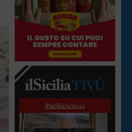
ilSiciliaNews
24