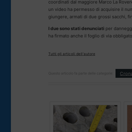
coordinati dal maggiore Marco La Rovere. 
un video ha permesso di acquisire il nume
giungere, armati di due grossi sacchi, fin
I due sono stati denunciati
per danneggi
ha firmato anche il foglio di via obbligat
Tutti gli articoli dell'autore
Cron
Questo articolo fa parte delle categorie: