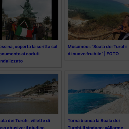
ssina, coperta la scritta sul
Musumeci: “Scala dei Turchi
numento ai caduti
di nuovo fruibile” | FOTO
ndalizzato
ala dei Turchi, villette di
Torna bianca la Scala dei
sso abusive: il giudice
Turchi. Il sindaco: «Allarme