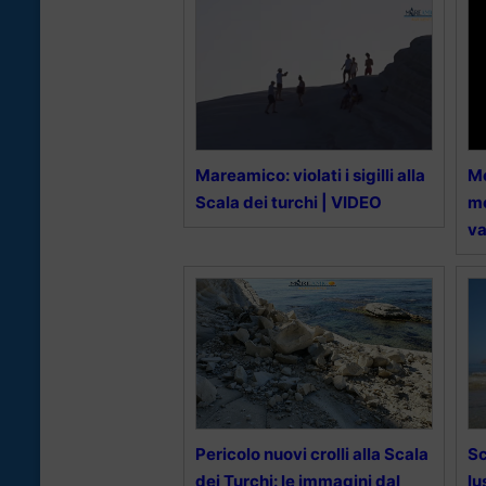
Mareamico: violati i sigilli alla
Me
Scala dei turchi | VIDEO
mo
va
Pericolo nuovi crolli alla Scala
Sc
dei Turchi: le immagini dal
lu