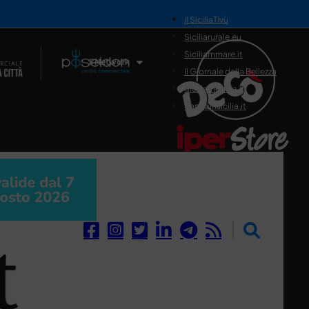
il SiciliaTivù
Siciliarurale.eu
Siciliammare.it
Il Network
Il Giornale della Bellezza
Siciliamedica.it
Sanitainsicilia.it