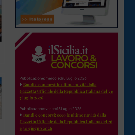
Pubblicazione: mercoledì 8 Luglio 2026
Bandi e concorsi: le ultime novità dalla
Gazzetta Ufficiale della Repubblica Italiana del 3 e
7 luglio 2026
Pubblicazione: venerdì 3 Luglio 2026
Bandi e concorsi: ecco le ultime novità dalla
Gazzetta Ufficiale della Repubblica Italiana del 26
e 30 giugno 2026