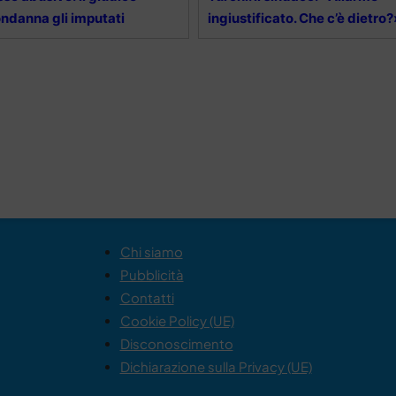
ndanna gli imputati
ingiustificato. Che c’è dietro?
Chi siamo
Pubblicità
Contatti
Cookie Policy (UE)
Disconoscimento
Dichiarazione sulla Privacy (UE)