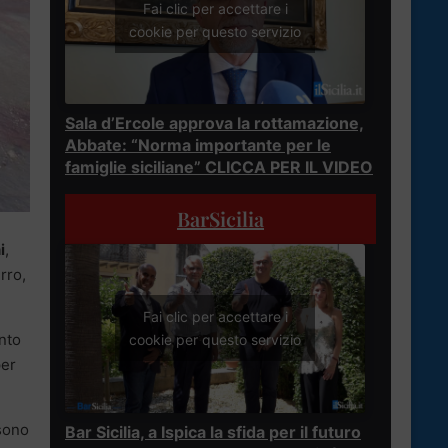
Fai clic per accettare i
cookie per questo servizio
Sala d’Ercole approva la rottamazione,
Abbate: “Norma importante per le
famiglie siciliane” CLICCA PER IL VIDEO
BarSicilia
i
,
rro,
Fai clic per accettare i
nto
cookie per questo servizio
per
 sono
Bar Sicilia, a Ispica la sfida per il futuro