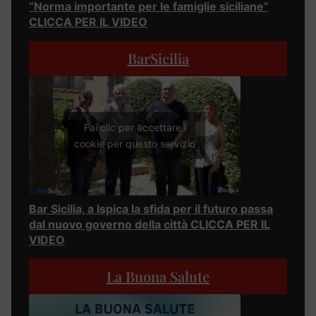
“Norma importante per le famiglie siciliane”
CLICCA PER IL VIDEO
BarSicilia
Fai clic per accettare i
cookie per questo servizio
Bar Sicilia, a Ispica la sfida per il futuro passa
dal nuovo governo della città CLICCA PER IL
VIDEO
La Buona Salute