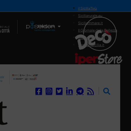
il SiciliaTivù
Siciliarurale.eu
Siciliammare.it
Il Network
Il Giornale della Bellezza
Siciliamedica.it
Sanitainsicilia.it