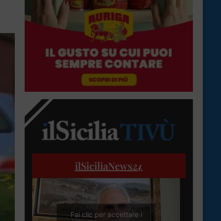
ilSiciliaNews
24
Fai clic per accettare i