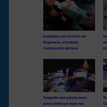
Incidente con 3 morti nel
In
Ragusano, arrestato
un
conducente ubriaco
m
Tragedia del sabato sera:
Tr
auto contro un muro nel
Ca