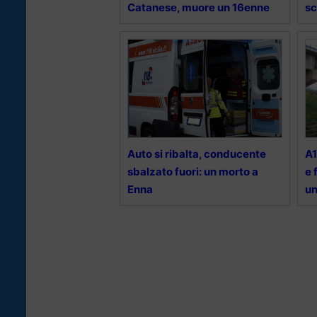
Catanese, muore un 16enne
sc
Auto si ribalta, conducente
A1
sbalzato fuori: un morto a
e 
Enna
un