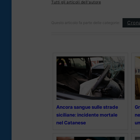
Tutti gli articoli dell'autore
Cron
Questo articolo fa parte delle categorie:
Ancora sangue sulle strade
Gr
siciliane: incidente mortale
ne
nel Catanese
un