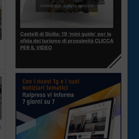
cookie per questo servizio
Castelli di Sicilia: 19 ‘mini guide’ per la
sfida del turismo di prossimità CLICCA
PER IL VIDEO
: