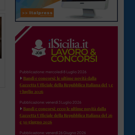
Pubblicazione: mercoledì 8 Luglio 2026
Bandi e concorsi: le ultime novità dalla
Gazzetta Ufficiale della Repubblica Italiana del 3 e
7 luglio 2026
Pubblicazione: venerdì 3 Luglio 2026
Bandi e concorsi: ecco le ultime novità dalla
Gazzetta Ufficiale della Repubblica Italiana del 26
e 30 giugno 2026
Pubblicazione: venerdì 26 Giugno 2026