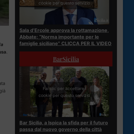
cookie per questo servizio
Sala d’Ercole approva la rottamazione,
Abbate: “Norma importante per le
famiglie siciliane” CLICCA PER IL VIDEO
da
usa
.
BarSicilia
ata
Fai clic per accettare i
già
cookie per questo servizio
Bar Sicilia, a Ispica la sfida per il futuro
passa dal nuovo governo della città