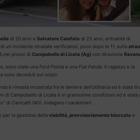
ella
di 20 anni e
Salvatore Calafato
di 23 anni, entrambi di
di un incidente stradale verificatosi, poco dopo le 11, sulla
stra
,5,nei pressi di
Campobello di Licata (Ag)
con direzione
Ravan
re, sono state una
Ford Fiesta
e una
Fiat Panda
. Il ragazzo e la
ta sono deceduti sul colpo.
a è rimasta incastrata fra le lamiere dell’utilitaria ed è stata tir
nni di Campobello di Licata è in gravissime condizioni ed è stata 
 di Canicattì (AG). Indagano i carabinieri.
 per la gestione della
viabilità, provvisoriamente bloccata
e