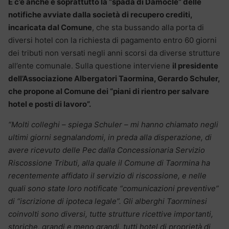
E c’è anche e soprattutto la “spada di Damocle” delle
notifiche avviate dalla società di recupero crediti,
incaricata dal Comune
, che sta bussando alla porta di
diversi hotel con la richiesta di pagamento entro 60 giorni
dei tributi non versati negli anni scorsi da diverse strutture
all’ente comunale. Sulla questione interviene
il presidente
dell’Associazione Albergatori Taormina, Gerardo Schuler,
che propone al Comune dei “piani di rientro per salvare
hotel e posti di lavoro”.
“Molti colleghi – spiega Schuler – mi hanno chiamato negli
ultimi giorni segnalandomi, in preda alla disperazione, di
avere ricevuto delle Pec dalla Concessionaria Servizio
Riscossione Tributi, alla quale il Comune di Taormina ha
recentemente affidato il servizio di riscossione, e nelle
quali sono state loro notificate “comunicazioni preventive”
di “iscrizione di ipoteca legale”. Gli alberghi Taorminesi
coinvolti sono diversi, tutte strutture ricettive importanti,
storiche, grandi e meno grandi, tutti hotel di proprietà di