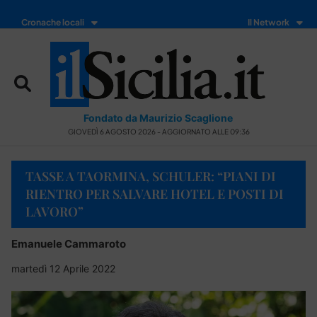
Cronache locali
Il Network
Fondato da Maurizio Scaglione
GIOVEDÌ 6 AGOSTO 2026 - AGGIORNATO ALLE 09:36
TASSE A TAORMINA, SCHULER: “PIANI DI
RIENTRO PER SALVARE HOTEL E POSTI DI
LAVORO”
Emanuele Cammaroto
martedì 12 Aprile 2022