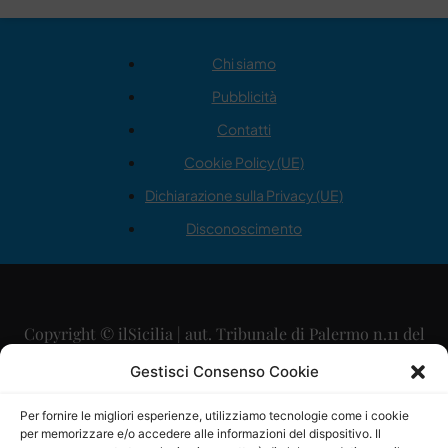
Chi siamo
Pubblicità
Contatti
Cookie Policy (UE)
Dichiarazione sulla Privacy (UE)
Disconoscimento
Copyright © ilSicilia | aut. Tribunale di Palermo n.11 del
29/09/2015
Gestisci Consenso Cookie
Editore: Mercurio Comunicazione Soc. Coop. A.R.L.
Per fornire le migliori esperienze, utilizziamo tecnologie come i cookie
per memorizzare e/o accedere alle informazioni del dispositivo. Il
Direttore Editoriale: Maurizio Scaglione