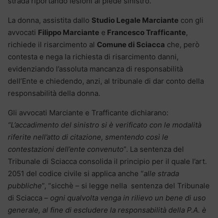
strada riportando lesioni al piede sinistro.
La donna, assistita dallo
Studio Legale Marciante
con gli
avvocati
Filippo Marciante
e
Francesco Trafficante
,
richiede il risarcimento al
Comune di Sciacca
che, però
contesta e nega la richiesta di risarcimento danni,
evidenziando l’assoluta mancanza di responsabilità
dell’Ente e chiedendo, anzi, al tribunale di dar conto della
responsabilità della donna.
Gli avvocati Marciante e Trafficante dichiarano:
“L’accadimento del sinistro si è verificato con le modalità
riferite nell’atto di citazione, smentendo così le
contestazioni dell’ente convenuto
”. La sentenza del
Tribunale di Sciacca consolida il principio per il quale l’art.
2051 del codice civile si applica anche “
alle strada
pubbliche
”, “sicchè – si legge nella sentenza del Tribunale
di Sciacca –
ogni qualvolta venga in rilievo un bene di uso
generale, al fine di escludere la responsabilità della P.A. è