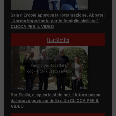
Sala d’Ercole approva la rottamazione, Abbate:
“Norma importante per le famiglie siciliane”
CLICCA PER IL VIDEO
BarSicilia
Fai clic per accettare i
cookie per questo servizio
Bar Sicilia, a Ispica la sfida per il futuro passa
dal nuovo governo della città CLICCA PER IL
VIDEO