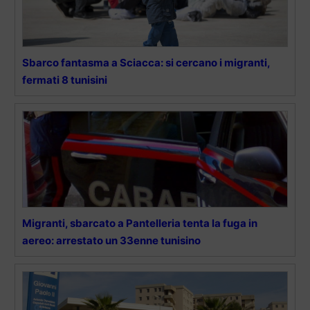
Sbarco fantasma a Sciacca: si cercano i migranti,
fermati 8 tunisini
Migranti, sbarcato a Pantelleria tenta la fuga in
aereo: arrestato un 33enne tunisino