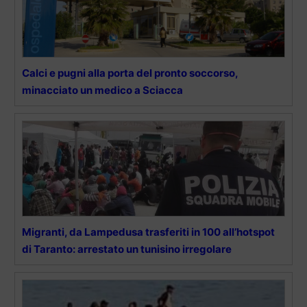
Calci e pugni alla porta del pronto soccorso,
minacciato un medico a Sciacca
Migranti, da Lampedusa trasferiti in 100 all’hotspot
di Taranto: arrestato un tunisino irregolare