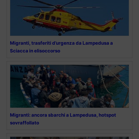
Migranti, trasferiti d’urgenza da Lampedusa a
Sciacca in elisoccorso
Migranti: ancora sbarchi a Lampedusa, hotspot
sovraffollato