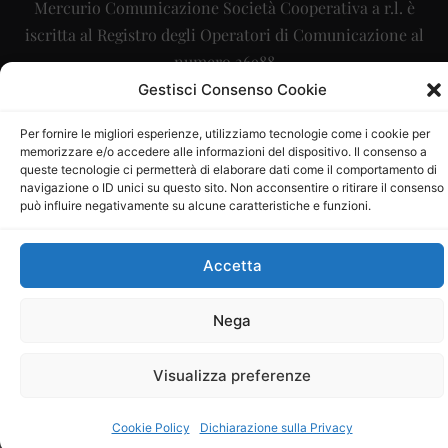
Mercurio Comunicazione Società Cooperativa a r.l. è
iscritta al Registro degli Operatori di Comunicazione al
numero 26988
Gestisci Consenso Cookie
Sito gestito da
La Digitale srl
–
info@ladigitale.it
Per fornire le migliori esperienze, utilizziamo tecnologie come i cookie per
memorizzare e/o accedere alle informazioni del dispositivo. Il consenso a
queste tecnologie ci permetterà di elaborare dati come il comportamento di
navigazione o ID unici su questo sito. Non acconsentire o ritirare il consenso
può influire negativamente su alcune caratteristiche e funzioni.
Accetta
Nega
Visualizza preferenze
Cookie Policy
Dichiarazione sulla Privacy