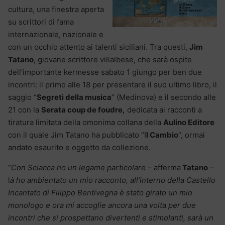
cultura, una finestra aperta
su scrittori di fama
internazionale, nazionale e
con un occhio attento ai talenti siciliani. Tra questi,
Jim
Tatano
, giovane scrittore villalbese, che sarà ospite
dell’importante kermesse sabato 1 giungo per ben due
incontri: il primo alle 18 per presentare il suo ultimo libro, il
saggio “
Segreti della musica
” (Medinova) e il secondo alle
21 con la
Serata coup de foudre,
dedicata ai racconti a
tiratura limitata della omonima collana della
Aulino Editore
con il quale Jim Tatano ha pubblicato “I
l Cambio
“, ormai
andato esaurito e oggetto da collezione.
“
Con Sciacca ho un legame particolare
– afferma
Tatano
–
l
à ho ambientato un mio racconto, all’interno della Castello
Incantato di Filippo Bentivegna è stato girato un mio
monologo e ora mi accoglie ancora una volta per due
incontri che si prospettano divertenti e stimolanti, sarà un