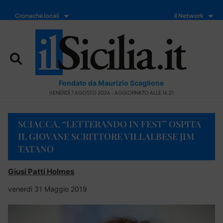
Cronache locali
Il Network
Fondato da Maurizio Scaglione
VENERDÌ 7 AGOSTO 2026 - AGGIORNATO ALLE 16:21
SCIACCA, “LETTERANDO IN FEST” OSPITA
IL GIOVANE SCRITTORE VILLALBESE JIM
TATANO
Giusi Patti Holmes
venerdì 31 Maggio 2019