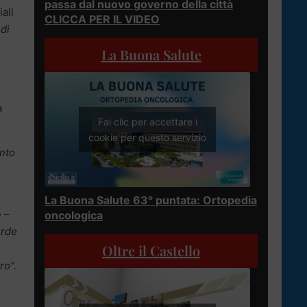
passa dal nuovo governo della città
ali
CLICCA PER IL VIDEO
di
La Buona Salute
a
Fai clic per accettare i
cookie per questo servizio
anto
La Buona Salute 63° puntata: Ortopedia
e –
oncologica
erde
Oltre il Castello
ro”.