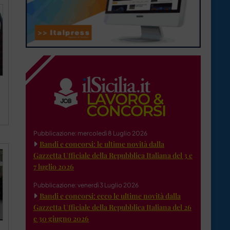
Pubblicazione: mercoledì 8 Luglio 2026
Bandi e concorsi: le ultime novità dalla
Gazzetta Ufficiale della Repubblica Italiana del 3 e
7 luglio 2026
Pubblicazione: venerdì 3 Luglio 2026
Bandi e concorsi: ecco le ultime novità dalla
Gazzetta Ufficiale della Repubblica Italiana del 26
e 30 giugno 2026