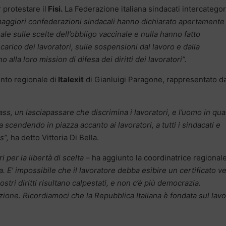
 protestare il
Fisi.
La Federazione italiana sindacati intercategori
aggiori confederazioni sindacali hanno dichiarato apertamente 
le sulle scelte dell’obbligo vaccinale e nulla hanno fatto
carico dei lavoratori, sulle sospensioni dal lavoro e dalla
alla loro mission di difesa dei diritti dei lavoratori”.
nto regionale di
Italexit
di Gianluigi Paragone, rappresentato d
pass, un lasciapassare che discrimina i lavoratori, e l’uomo in qu
 scendendo in piazza accanto ai lavoratori, a tutti i sindacati e
s”,
ha detto Vittoria Di Bella.
per la libertà di scelta
– ha aggiunto la coordinatrice regional
a. E’ impossibile che il lavoratore debba esibire un certificato v
ostri diritti risultano calpestati, e non c’è più democrazia.
uzione. Ricordiamoci che la Repubblica Italiana è fondata sul lavo