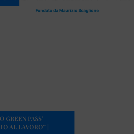
Fondato da Maurizio Scaglione
NO GREEN PASS’
TO AL LAVORO” |