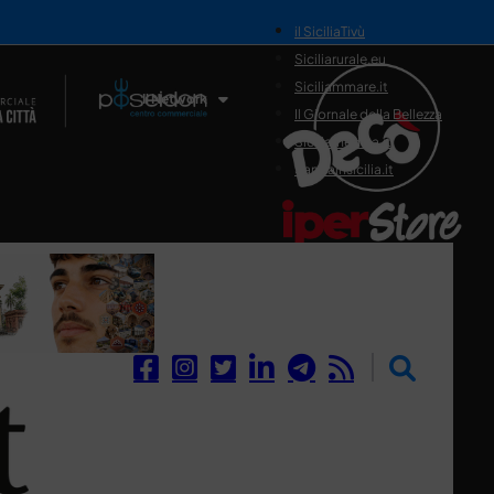
il SiciliaTivù
Siciliarurale.eu
Siciliammare.it
Il Network
Il Giornale della Bellezza
Siciliamedica.it
Sanitainsicilia.it