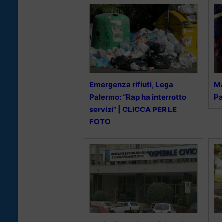
Emergenza rifiuti, Lega
Ma
Palermo: “Rap ha interrotto
Pa
servizi” | CLICCA PER LE
FOTO