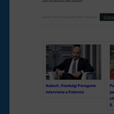
Tutti gli articoli dell'autore
Cron
Questo articolo fa parte delle categorie:
Italexit, Gianluigi Paragone
Pa
interviene a Palermo
pa
ch
IL