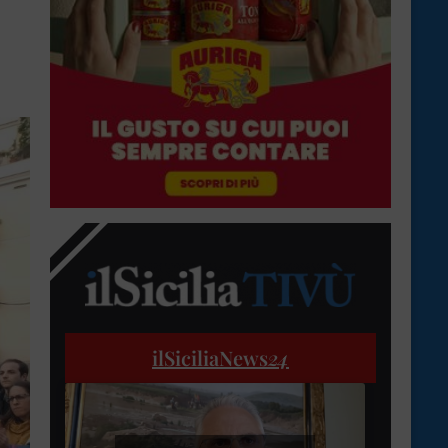
ilSiciliaNews
24