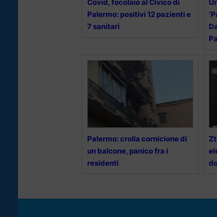
Covid, focolaio al Civico di
Un
Palermo: positivi 12 pazienti e
‘P
7 sanitari
Da
P
Palermo: crolla cornicione di
Zt
un balcone, panico fra i
el
residenti
do