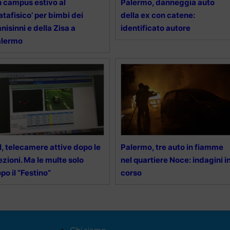
 campus estivo al
Palermo, danneggia auto
atafisico’ per bimbi dei
della ex con catene:
nisinni e della Zisa a
identificato autore
alermo
l, telecamere attive dopo le
Palermo, tre auto in fiamme
ezioni. Ma le multe solo
nel quartiere Noce: indagini i
po il “Festino”
corso
Chi siamo