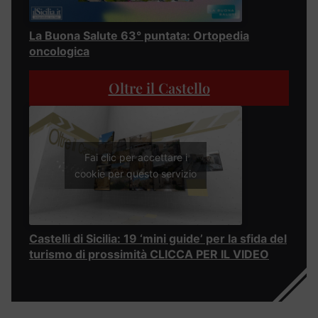
La Buona Salute 63° puntata: Ortopedia
oncologica
Oltre il Castello
Fai clic per accettare i
cookie per questo servizio
Castelli di Sicilia: 19 ‘mini guide’ per la sfida del
turismo di prossimità CLICCA PER IL VIDEO