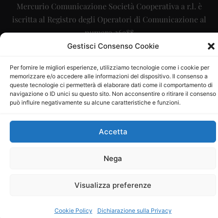
Mercurio Comunicazione Società Cooperativa a r.l. è
iscritta al Registro degli Operatori di Comunicazione al
numero 26988
Gestisci Consenso Cookie
Sito gestito da
La Digitale srl
–
info@ladigitale.it
Per fornire le migliori esperienze, utilizziamo tecnologie come i cookie per
memorizzare e/o accedere alle informazioni del dispositivo. Il consenso a
queste tecnologie ci permetterà di elaborare dati come il comportamento di
navigazione o ID unici su questo sito. Non acconsentire o ritirare il consenso
può influire negativamente su alcune caratteristiche e funzioni.
Accetta
Nega
Visualizza preferenze
Cookie Policy
Dichiarazione sulla Privacy