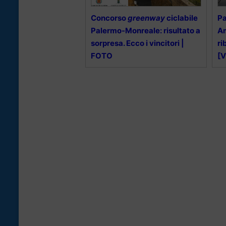
Concorso
greenway
ciclabile
Pa
Palermo-Monreale: risultato a
Am
sorpresa. Ecco i vincitori |
ri
FOTO
[V