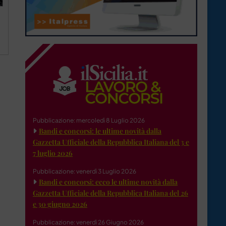
Pubblicazione: mercoledì 8 Luglio 2026
Bandi e concorsi: le ultime novità dalla
Gazzetta Ufficiale della Repubblica Italiana del 3 e
7 luglio 2026
Pubblicazione: venerdì 3 Luglio 2026
Bandi e concorsi: ecco le ultime novità dalla
Gazzetta Ufficiale della Repubblica Italiana del 26
e 30 giugno 2026
Pubblicazione: venerdì 26 Giugno 2026