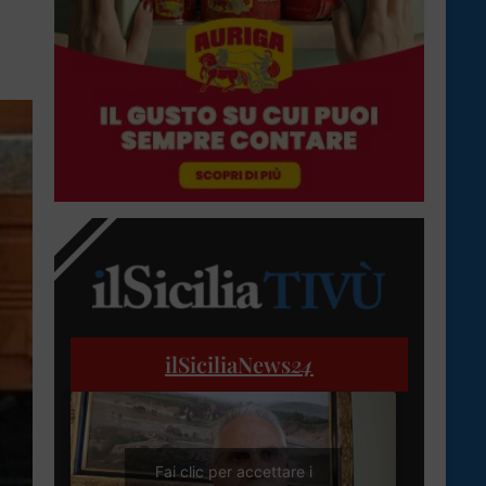
ilSiciliaNews
24
Fai clic per accettare i