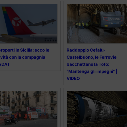
roporti in Sicilia: ecco le
Raddoppio Cefalù-
vità con la compagnia
Castelbuono, le Ferrovie
lyDAT
bacchettano la Toto:
“Mantenga gli impegni” |
VIDEO