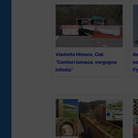
Viadotto Himera, Cisl:
Ae
“Cantieri lumaca, vergogna
no
infinita”
F