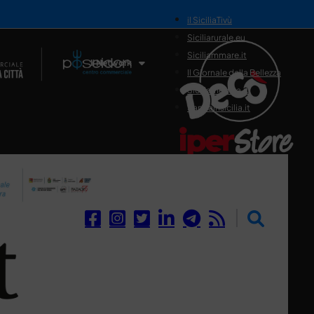
il SiciliaTivù
Siciliarurale.eu
Siciliammare.it
Il Network
Il Giornale della Bellezza
Siciliamedica.it
Sanitainsicilia.it