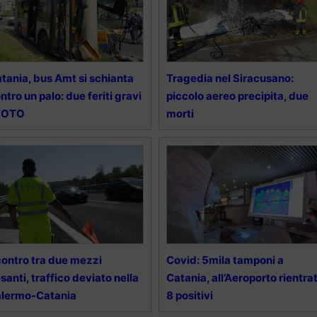
tania, bus Amt si schianta
Tragedia nel Siracusano:
ntro un palo: due feriti gravi
piccolo aereo precipita, due
 FOTO
morti
ontro tra due mezzi
Covid: 5mila tamponi a
santi, traffico deviato nella
Catania, all’Aeroporto rientrat
alermo-Catania
8 positivi