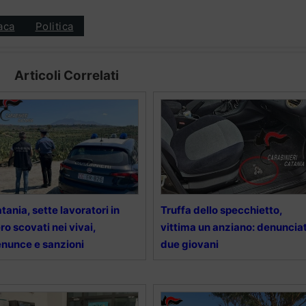
aca
Politica
Articoli Correlati
tania, sette lavoratori in
Truffa dello specchietto,
ro scovati nei vivai,
vittima un anziano: denunciat
nunce e sanzioni
due giovani