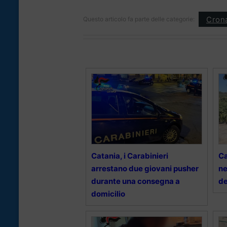
Cron
Questo articolo fa parte delle categorie:
Catania, i Carabinieri
Ca
arrestano due giovani pusher
ne
durante una consegna a
de
domicilio