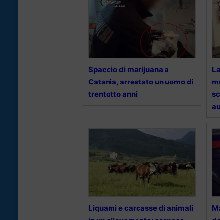
Spaccio di marijuana a
La
Catania, arrestato un uomo di
mu
trentotto anni
sc
au
Liquami e carcasse di animali
Ma