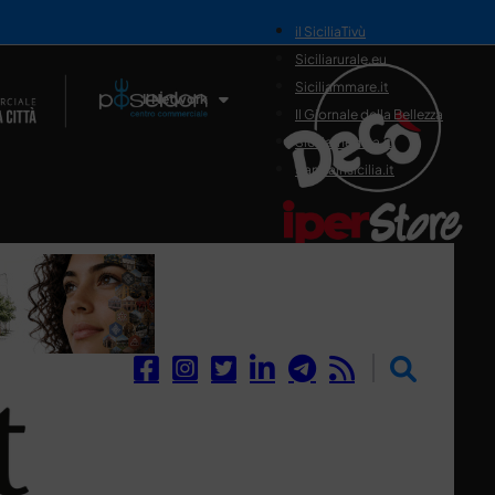
il SiciliaTivù
Siciliarurale.eu
Siciliammare.it
Il Network
Il Giornale della Bellezza
Siciliamedica.it
Sanitainsicilia.it