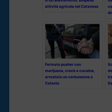
in un allevamento: sospesa
de
attività agricola nel Catanese
co
di
Fermato pusher con
Sc
marijuana, crack e cocaina,
de
arrestato un ventunenne a
tr
Catania
Sa