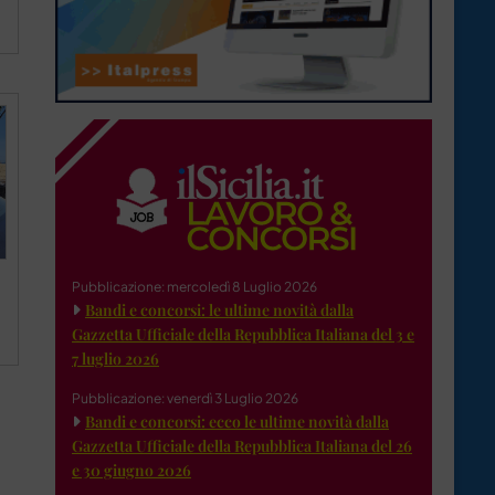
Pubblicazione: mercoledì 8 Luglio 2026
Bandi e concorsi: le ultime novità dalla
Gazzetta Ufficiale della Repubblica Italiana del 3 e
7 luglio 2026
Pubblicazione: venerdì 3 Luglio 2026
Bandi e concorsi: ecco le ultime novità dalla
Gazzetta Ufficiale della Repubblica Italiana del 26
e 30 giugno 2026