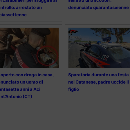
i carabinieri per sfuggire ai
sella ad uno scooter:
ntrollo: arrestato un
denunciato quarantaseienne
ciassettenne
operto con droga in casa,
Sparatoria durante una festa
nunciato un uomo di
nel Catanese, padre uccide il
entasette anni a Aci
figlio
nt’Antonio (CT)