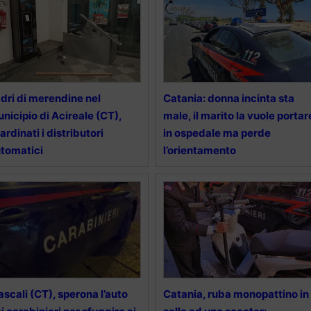
dri di merendine nel
Catania: donna incinta sta
nicipio di Acireale (CT),
male, il marito la vuole portar
ardinati i distributori
in ospedale ma perde
tomatici
l’orientamento
scali (CT), sperona l’auto
Catania, ruba monopattino in