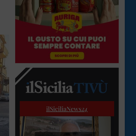
ilSiciliaNews
24