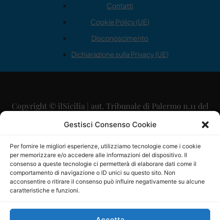
Contatti
Cookie Policy (UE)
Disconoscimento
Dichiarazione sulla Privacy (UE)
Copyright © ilSicilia | aut. Tribunale di Palermo n.11 del
29/09/2015
Gestisci Consenso Cookie
Editore: Mercurio Comunicazione Soc. Coop. A.R.L.
Per fornire le migliori esperienze, utilizziamo tecnologie come i cookie
per memorizzare e/o accedere alle informazioni del dispositivo. Il
Direttore Editoriale: Maurizio Scaglione
consenso a queste tecnologie ci permetterà di elaborare dati come il
comportamento di navigazione o ID unici su questo sito. Non
Direttore Responsabile: Maria Calabrese
acconsentire o ritirare il consenso può influire negativamente su alcune
caratteristiche e funzioni.
p.zza Sant’Oliva, 9 – 90141 – Palermo – 091335557
P.IVA: 06334930820
Accetta