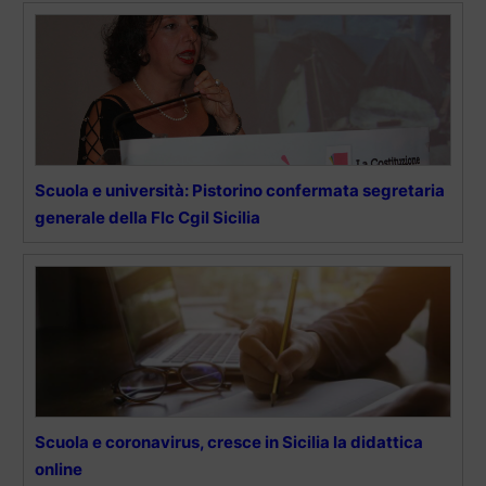
Scuola e università: Pistorino confermata segretaria
generale della Flc Cgil Sicilia
Scuola e coronavirus, cresce in Sicilia la didattica
online