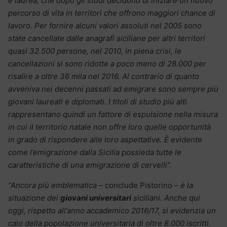
e laurea, che dopo gli studi decidono di iniziare un nuovo
percorso di vita in territori che offrono maggiori chance di
lavoro. Per fornire alcuni valori assoluti nel 2005 sono
state cancellate dalle anagrafi siciliane per altri territori
quasi 32.500 persone, nel 2010, in piena crisi, le
cancellazioni si sono ridotte a poco meno di 28.000 per
risalire a oltre 36 mila nel 2016. Al contrario di quanto
avveniva nei decenni passati ad emigrare sono sempre più
giovani laureati e diplomati. I titoli di studio più alti
rappresentano quindi un fattore di espulsione nella misura
in cui il territorio natale non offre loro quelle opportunità
in grado di rispondere alle loro aspettative. È evidente
come l’emigrazione dalla Sicilia possieda tutte le
caratteristiche di una emigrazione di cervelli”.
“Ancora più emblematica
– conclude Pistorino –
è la
situazione dei
giovani universitari
siciliani. Anche qui
oggi, rispetto all’anno accademico 2016/17, si evidenzia un
calo della popolazione universitaria di oltre 8.000 iscritti.