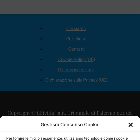
Chi siamo
Pubblicità
Contatti
Cookie Policy (UE)
Disconoscimento
Dichiarazione sulla Privacy (UE)
Copyright © ilSicilia | aut. Tribunale di Palermo n.11 del
29/09/2015
Gestisci Consenso Cookie
Editore: Mercurio Comunicazione Soc. Coop. A.R.L.
Per fornire le migliori esperienze, utilizziamo tecnologie come i cookie