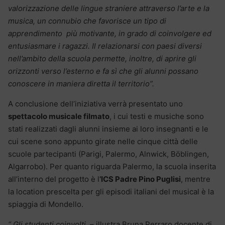
valorizzazione delle lingue straniere attraverso l’arte e la
musica, un connubio che favorisce un tipo di
apprendimento più motivante, in grado di coinvolgere ed
entusiasmare i ragazzi. Il relazionarsi con paesi diversi
nell’ambito della scuola permette, inoltre, di aprire gli
orizzonti verso l’esterno e fa sì che gli alunni possano
conoscere in maniera diretta il territorio”.
A conclusione dell’iniziativa verrà presentato uno
spettacolo musicale filmato
, i cui testi e musiche sono
stati realizzati dagli alunni insieme ai loro insegnanti e le
cui scene sono appunto girate nelle cinque città delle
scuole partecipanti (Parigi, Palermo, Alnwick, Böblingen,
Algarrobo). Per quanto riguarda Palermo, la scuola inserita
all’interno del progetto è l
’ICS Padre Pino Puglisi
, mentre
la location prescelta per gli episodi italiani del musical è la
spiaggia di Mondello.
“ Gli studenti coinvolti
–
illustra Bruna Perraro docente di