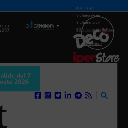
il SiciliaTivù
Siciliarurale.eu
Siciliammare.it
Il Network
Il Giornale della Bellezza
Siciliamedica.it
Sanitainsicilia.it