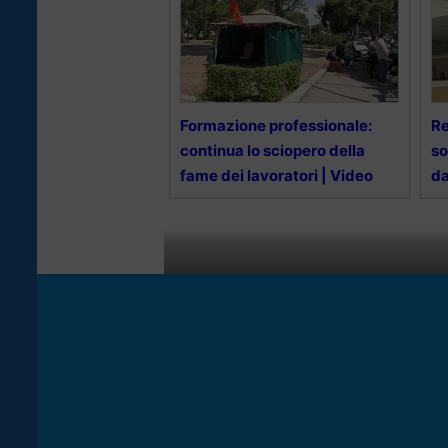
Formazione professionale:
Re
continua lo sciopero della
so
fame dei lavoratori | Video
da