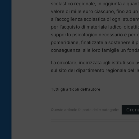
scolastico regionale, in aggiunta a quan
valore di mille euro ciascuno, fino ad un
all’accoglienza scolastica di ogni stude
per l’acquisto di materiale ludico-didatti
supporto psicologico necessario e per or
pomeridiane, finalizzate a sostenere il p
conseguenza, alle loro famiglie un fond
La circolare, indirizzata agli istituti sc
sul sito del dipartimento regionale dell’I
Tutti gli articoli dell'autore
Cron
Questo articolo fa parte delle categorie: