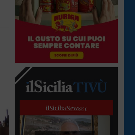
ilSiciliaNews
24