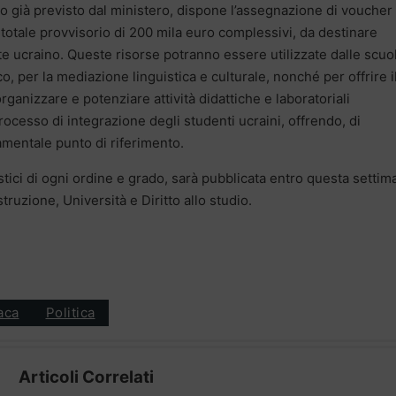
to già previsto dal ministero, dispone l’assegnazione di voucher
 totale provvisorio di 200 mila euro complessivi, da destinare
nte ucraino. Queste risorse potranno essere utilizzate dalle scuo
co, per la mediazione linguistica e culturale, nonché per offrire i
ganizzare e potenziare attività didattiche e laboratoriali
rocesso di integrazione degli studenti ucraini, offrendo, di
amentale punto di riferimento.
olastici di ogni ordine e grado, sarà pubblicata entro questa setti
struzione, Università e Diritto allo studio.
aca
Politica
Articoli Correlati