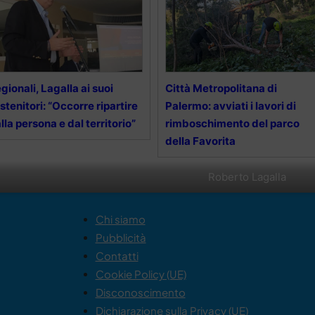
gionali, Lagalla ai suoi
Città Metropolitana di
stenitori: “Occorre ripartire
Palermo: avviati i lavori di
lla persona e dal territorio”
rimboschimento del parco
della Favorita
Roberto Lagalla
Chi siamo
Pubblicità
Contatti
Cookie Policy (UE)
Disconoscimento
Dichiarazione sulla Privacy (UE)