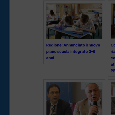
Regione: Annunciato il nuovo
Co
piano scuola integrato 0-6
ri
anni
co
at
P