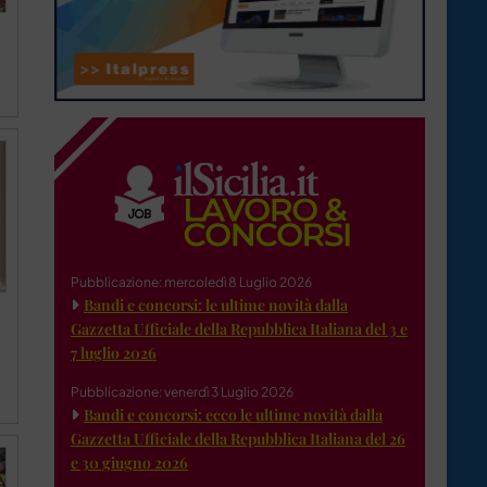
Pubblicazione: mercoledì 8 Luglio 2026
Bandi e concorsi: le ultime novità dalla
Gazzetta Ufficiale della Repubblica Italiana del 3 e
7 luglio 2026
Pubblicazione: venerdì 3 Luglio 2026
Bandi e concorsi: ecco le ultime novità dalla
Gazzetta Ufficiale della Repubblica Italiana del 26
e 30 giugno 2026