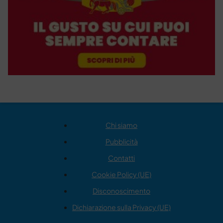
Chi siamo
Pubblicità
Contatti
Cookie Policy (UE)
Disconoscimento
Dichiarazione sulla Privacy (UE)