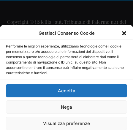
Copyright © ilSicilia | aut. Tribunale di Palermo n.11 del
29/09/2015
Gestisci Consenso Cookie
Editore: Mercurio Comunicazione Soc. Coop. A.R.L.
Per fornire le migliori esperienze, utilizziamo tecnologie come i cookie
per memorizzare e/o accedere alle informazioni del dispositivo. Il
Direttore Editoriale: Maurizio Scaglione
consenso a queste tecnologie ci permetterà di elaborare dati come il
comportamento di navigazione o ID unici su questo sito. Non
Direttore Responsabile: Maria Calabrese
acconsentire o ritirare il consenso può influire negativamente su alcune
caratteristiche e funzioni.
p.zza Sant’Oliva, 9 – 90141 – Palermo – 091335557
P.IVA: 06334930820
Accetta
Mercurio Comunicazione Società Cooperativa a r.l. è
iscritta al Registro degli Operatori di Comunicazione al
Nega
numero 26988
Visualizza preferenze
Sito gestito da
La Digitale srl
–
info@ladigitale.it