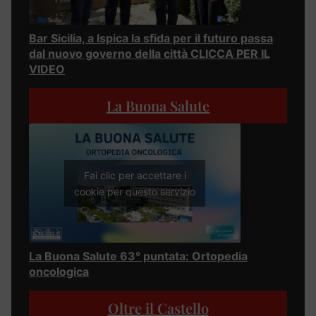
Bar Sicilia, a Ispica la sfida per il futuro passa
dal nuovo governo della città CLICCA PER IL
VIDEO
La Buona Salute
Fai clic per accettare i
cookie per questo servizio
La Buona Salute 63° puntata: Ortopedia
oncologica
Oltre il Castello