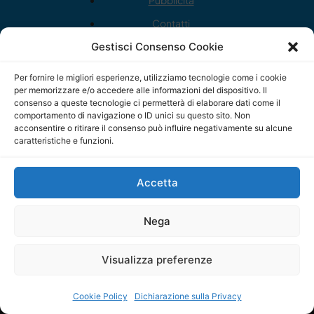
Contatti
Cookie Policy (UE)
Gestisci Consenso Cookie
Disconoscimento
Per fornire le migliori esperienze, utilizziamo tecnologie come i cookie
per memorizzare e/o accedere alle informazioni del dispositivo. Il
Dichiarazione sulla Privacy (UE)
consenso a queste tecnologie ci permetterà di elaborare dati come il
comportamento di navigazione o ID unici su questo sito. Non
acconsentire o ritirare il consenso può influire negativamente su alcune
caratteristiche e funzioni.
Copyright © ilSicilia | aut. Tribunale di Palermo n.11 del
Accetta
29/09/2015
Editore: Mercurio Comunicazione Soc. Coop. A.R.L.
Nega
Direttore Editoriale: Maurizio Scaglione
Visualizza preferenze
Direttore Responsabile: Maria Calabrese
Cookie Policy
Dichiarazione sulla Privacy
p.zza Sant’Oliva, 9 – 90141 – Palermo – 091335557