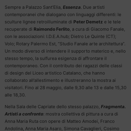
Sempre a Palazzo Sant’Elia,
Essenza
. Due artisti
contemporanei che dialogano con linguaggi differenti: le
sculture lignee retroilluminate di
Peter Demetz
e le tele
recuperate di
Raimondo Ferlito
, a cura di Giacomo Fanale,
con le associazioni: I.D.E.A.hub; Dietro Le Quinte (CT);
Volo; Rotary Palermo Est, “Studio Fanale arte architettura”.
Un modo diverso di intendere il supporto materico e, nello
stesso tempo, la sulfurea esigenza di affrontare il
contemporaneo. Con il contributo dei ragazzi delle classi
di design del Liceo artistico Catalano, che hanno
collaborato all’allestimento e illustreranno la mostra ai
visitatori. Fino al 28 maggio, dalle 9,30 alle 13 e dalle 15,30
alle 18,30.
Nella Sala delle Capriate dello stesso palazzo,
Fragmenta.
Artisti a confronto
: mostra collettiva di pittura a cura di
Anna Maria Ruta con opere di Matteo Amodei, Franco
Andolina, Anna Maria Asaro, Simona Cavaglieri, Cosimo