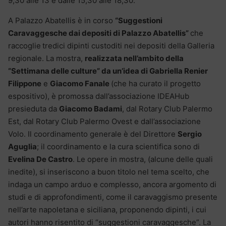
9,30 alle 13 e dalle 15,30 alle 18,30.
A Palazzo Abatellis è in corso
“Suggestioni
Caravaggesche dai depositi di Palazzo Abatellis”
che
raccoglie
tredici dipinti custoditi nei depositi della Galleria
regionale. La mostra,
realizzata nell’ambito della
“Settimana delle culture” da un’idea di Gabriella Renier
Filippone
e
Giacomo Fanale
(che ha curato il progetto
espositivo), è promossa dall’associazione IDEAHub
presieduta da
Giacomo Badami
, dal Rotary Club Palermo
Est, dal Rotary Club Palermo Ovest e dall’associazione
Volo. Il coordinamento generale è del Direttore
Sergio
Aguglia
; il coordinamento e la cura scientifica sono di
Evelina De Castro
. Le opere in mostra, (alcune delle quali
inedite), si inseriscono a buon titolo nel tema scelto, che
indaga un campo arduo e complesso, ancora argomento di
studi e di approfondimenti, come il caravaggismo presente
nell’arte napoletana e siciliana, proponendo dipinti, i cui
autori hanno risentito di “suggestioni caravaggesche”. La