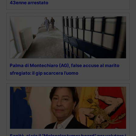
43enne arrestato
Palma di Montechiaro (AG), false accuse al marito
sfregiato: il gip scarcera l’uomo
Sanità, al via il “Molecolar tumor board” per valutare i