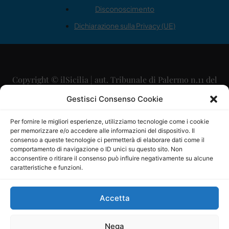
Disconoscimento
Dichiarazione sulla Privacy (UE)
Copyright © ilSicilia | aut. Tribunale di Palermo n.11 del
29/09/2015
Gestisci Consenso Cookie
Editore: Mercurio Comunicazione Soc. Coop. A.R.L.
Per fornire le migliori esperienze, utilizziamo tecnologie come i cookie
per memorizzare e/o accedere alle informazioni del dispositivo. Il
Direttore Editoriale: Maurizio Scaglione
consenso a queste tecnologie ci permetterà di elaborare dati come il
comportamento di navigazione o ID unici su questo sito. Non
Direttore Responsabile: Maria Calabrese
acconsentire o ritirare il consenso può influire negativamente su alcune
caratteristiche e funzioni.
p.zza Sant’Oliva, 9 – 90141 – Palermo – 091335557
P.IVA: 06334930820
Accetta
Mercurio Comunicazione Società Cooperativa a r.l. è
iscritta al Registro degli Operatori di Comunicazione al
Nega