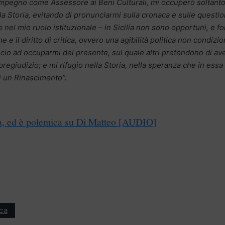
impegno come Assessore ai Beni Culturali, mi occuperò soltanto
la Storia, evitando di pronunciarmi sulla cronaca e sulle questio
o nel mio ruolo istituzionale – in Sicilia non sono opportuni, e f
 e il diritto di critica, ovvero una agibilità politica non condizi
ncio ad occuparmi del presente, sul quale altri pretendono di av
 pregiudizio; e mi rifugio nella Storia, nella speranza che in essa 
 di un Rinascimento”.
a, ed è polemica su Di Matteo [AUDIO]
ica