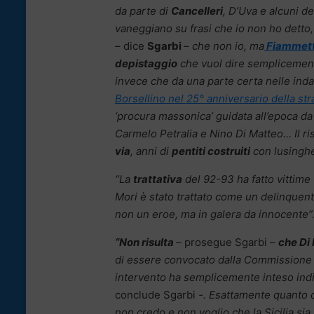
da parte di
Cancelleri
, D’Uva e alcuni de
vaneggiano su frasi che io non ho detto,
– dice
Sgarbi
–
che non io, ma
Fiammett
depistaggio
che vuol dire semplicement
invece che da una parte certa nelle inda
Borsellino nel 25° anniversario della str
‘procura massonica’ guidata all’epoca d
Carmelo Petralia e Nino Di Matteo… Il ri
via
, anni di
pentiti costruiti
con lusinghe
“La
trattativa
del 92-93 ha fatto vittime 
Mori è stato trattato come un delinquente
non un eroe, ma in galera da innocente”
“Non risulta
–
prosegue Sgarbi –
che Di 
di essere convocato dalla Commissione A
intervento ha semplicemente inteso indic
conclude Sgarbi
-. Esattamente quanto d
non credo e non voglio che la Sicilia sia