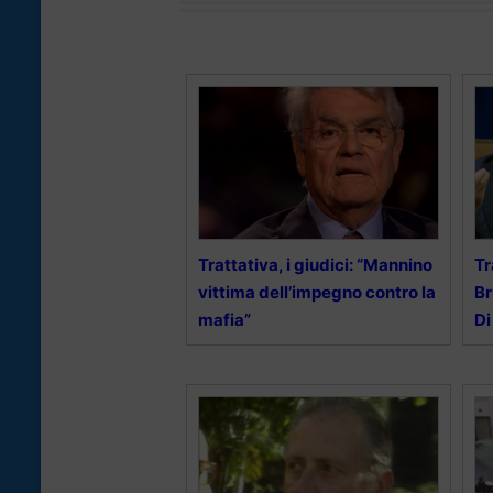
Trattativa, i giudici: “Mannino
Tr
vittima dell’impegno contro la
Br
mafia”
Di