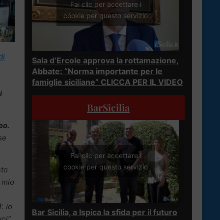
Fai clic per accettare i
cookie per questo servizio
di
Sala d’Ercole approva la rottamazione,
Abbate: “Norma importante per le
famiglie siciliane” CLICCA PER IL VIDEO
i
BarSicilia
eo.
se
Fai clic per accettare i
cookie per questo servizio
sto
l mio
i
‘. Io
Bar Sicilia, a Ispica la sfida per il futuro
oi”.