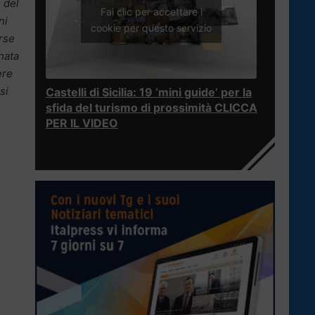
 del
Fai clic per accettare i
ni
cookie per questo servizio
orse
onata
ere
si
Castelli di Sicilia: 19 ‘mini guide’ per la
sfida del turismo di prossimità CLICCA
PER IL VIDEO