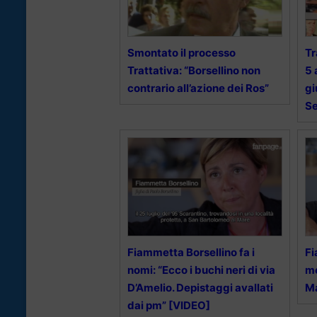
Smontato il processo
Tr
Trattativa: “Borsellino non
5 
contrario all’azione dei Ros”
gi
Se
Fiammetta Borsellino fa i
Fi
nomi: “Ecco i buchi neri di via
mo
D’Amelio. Depistaggi avallati
M
dai pm” [VIDEO]