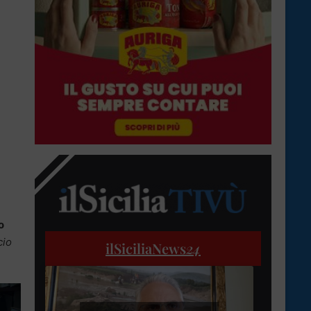
o
cio
ilSiciliaNews
24