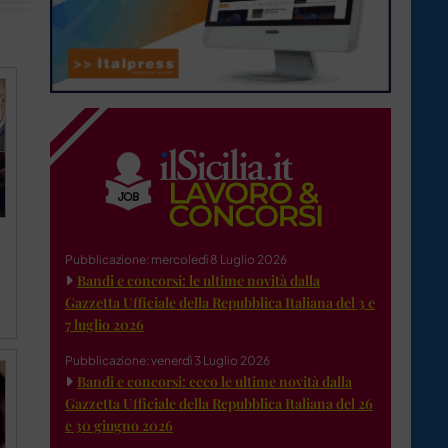
Pubblicazione: mercoledì 8 Luglio 2026
Bandi e concorsi: le ultime novità dalla
Gazzetta Ufficiale della Repubblica Italiana del 3 e
7 luglio 2026
Pubblicazione: venerdì 3 Luglio 2026
Bandi e concorsi: ecco le ultime novità dalla
Gazzetta Ufficiale della Repubblica Italiana del 26
e 30 giugno 2026