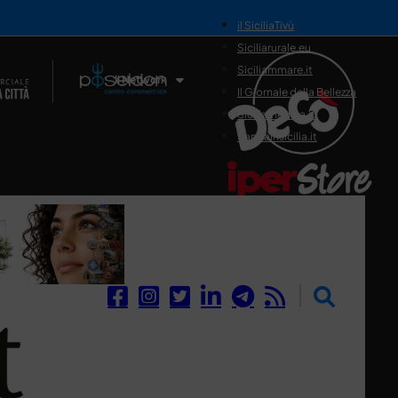
il SiciliaTivù
Siciliarurale.eu
Siciliammare.it
Il Network
Il Giornale della Bellezza
Siciliamedica.it
Sanitainsicilia.it