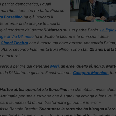
l partito democratico, i quali
 ma riflessioni che ho fatto.
Ricordo
a Borsellino
ha già indicato il
e orientarsi da una parte incerta
gini condotte dal dottor
Di Matteo
su suo padre Paolo.
La figlia 
age di Via D’Amelio
ha indicato le lacune e le omissioni della
a
Gianni Tinebra
che è morto ma dove c’erano Annamaria Palma,
sultato, secondo Fiammetta Borsellino, sono stati
25 anni buttat
 o torture”.
vere: a partire dal generale
Mori
, un eroe, quello sì, non Di Matt
 da Di Matteo e gli altri. E così vale per
Calogero Mannino,
for
.
Matteo abbia querelato la Borsellino
ma che abbia invece chie
ntimafia per una audizione che è stata una arringa difensiva. I
are la necessità di non trasformare gli uomini in eroi –
isse Bertold Brecht: ‘
Sventurata la terra che ha bisogno di ero
 sventurata. Arriverò fino in fondo,
non mi dimetto.
Dimettetevi v