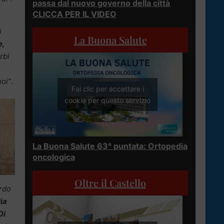
passa dal nuovo governo della città
CLICCA PER IL VIDEO
i
La Buona Salute
e,
rbi
noi”
.
Fai clic per accettare i
cookie per questo servizio
La Buona Salute 63° puntata: Ortopedia
oncologica
Oltre il Castello
rdo
lia
Di