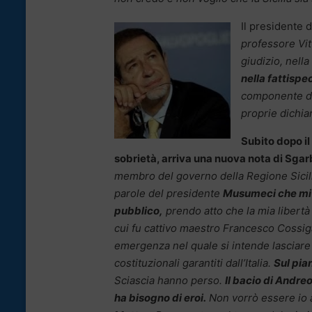
Il presidente 
professore Vit
giudizio, nella
nella fattispe
componente de
proprie dichia
Subito dopo il
sobrietà, arriva una nuova nota di Sgar
membro del governo della Regione Sicili
parole del presidente
Musumeci che mi r
pubblico,
prendo atto che la mia libertà
cui fu cattivo maestro Francesco Cossiga
emergenza nel quale si intende lasciare la 
costituzionali garantiti dall’Italia.
Sul pia
Sciascia hanno perso.
Il bacio di Andreot
ha bisogno di eroi.
Non vorrò essere io a