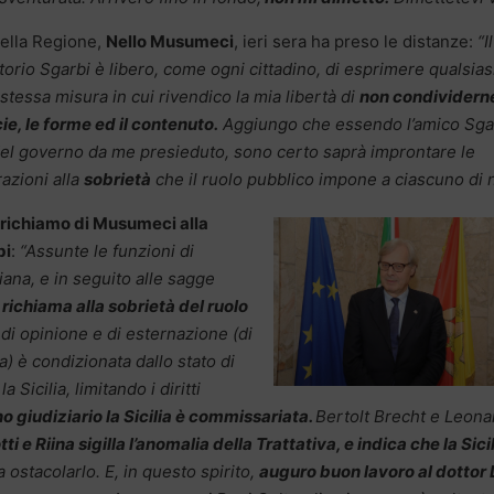
della Regione,
Nello Musumeci
, ieri sera ha preso le distanze:
“Il
torio Sgarbi è libero, come ogni cittadino, di esprimere qualsias
 stessa misura in cui rivendico la mia libertà di
non condividern
cie, le forme ed il contenuto.
Aggiungo che essendo l’amico Sga
l governo da me presieduto, sono certo saprà improntare le
razioni alla
sobrietà
che il ruolo pubblico impone a ciascuno di 
 richiamo di Musumeci alla
bi
:
“Assunte le funzioni di
ana, e in seguito alle sagge
ichiama alla sobrietà del ruolo
 di opinione e di esternazione (di
) è condizionata dallo stato di
Sicilia, limitando i diritti
no giudiziario la Sicilia è commissariata.
Bertolt Brecht e Leona
ti e Riina sigilla l’anomalia della Trattativa, e indica che la Sici
 ostacolarlo. E, in questo spirito,
auguro buon lavoro al dottor 