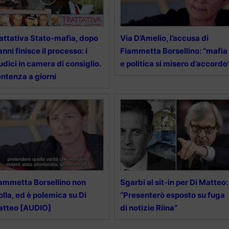
attativa Stato-mafia, dopo
Via D’Amelio, l’accusa di
anni finisce il processo: i
Fiammetta Borsellino: “mafia
udici in camera di consiglio.
e politica si misero d’accordo
ntenza a giorni
ammetta Borsellino non
Sgarbi al sit-in per Di Matteo:
lla, ed è polemica su Di
“Presenterò esposto su fuga
atteo [AUDIO]
di notizie Riina”