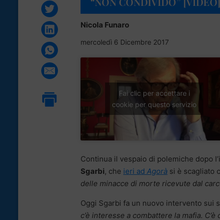
“NON CONDIVIDO” [VIDEO
Nicola Funaro
mercoledì 6 Dicembre 2017
Fai clic per accettare i
cookie per questo servizio
Continua il vespaio di polemiche dopo l’
Sgarbi
, che
ieri ad
Agorà
si è scagliato 
delle minacce di morte ricevute dal car
Oggi Sgarbi fa un nuovo intervento sui s
c’è interesse a combattere la mafia. C’è