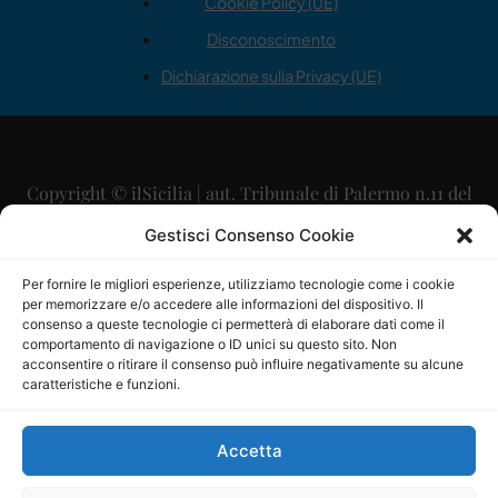
Cookie Policy (UE)
Disconoscimento
Dichiarazione sulla Privacy (UE)
Copyright © ilSicilia | aut. Tribunale di Palermo n.11 del
29/09/2015
Gestisci Consenso Cookie
Editore: Mercurio Comunicazione Soc. Coop. A.R.L.
Per fornire le migliori esperienze, utilizziamo tecnologie come i cookie
per memorizzare e/o accedere alle informazioni del dispositivo. Il
Direttore Editoriale: Maurizio Scaglione
consenso a queste tecnologie ci permetterà di elaborare dati come il
comportamento di navigazione o ID unici su questo sito. Non
Direttore Responsabile: Maria Calabrese
acconsentire o ritirare il consenso può influire negativamente su alcune
caratteristiche e funzioni.
p.zza Sant’Oliva, 9 – 90141 – Palermo – 091335557
P.IVA: 06334930820
Accetta
Mercurio Comunicazione Società Cooperativa a r.l. è