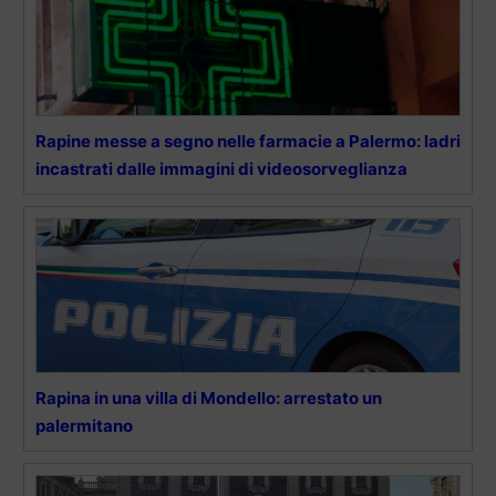
Rapine messe a segno nelle farmacie a Palermo: ladri
incastrati dalle immagini di videosorveglianza
Rapina in una villa di Mondello: arrestato un
palermitano