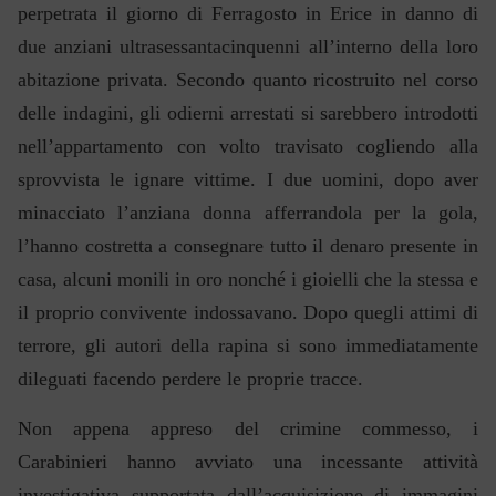
perpetrata il giorno di Ferragosto in Erice in danno di
due anziani ultrasessantacinquenni all’interno della loro
abitazione privata. Secondo quanto ricostruito nel corso
delle indagini, gli odierni arrestati si sarebbero introdotti
nell’appartamento con volto travisato cogliendo alla
sprovvista le ignare vittime. I due uomini, dopo aver
minacciato l’anziana donna afferrandola per la gola,
l’hanno costretta a consegnare tutto il denaro presente in
casa, alcuni monili in oro nonché i gioielli che la stessa e
il proprio convivente indossavano. Dopo quegli attimi di
terrore, gli autori della rapina si sono immediatamente
dileguati facendo perdere le proprie tracce.
Non appena appreso del crimine commesso, i
Carabinieri hanno avviato una incessante attività
investigativa supportata dall’acquisizione di immagini