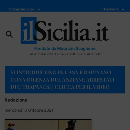
Cronache locali
Il Network
Fondato da Maurizio Scaglione
SABATO 8 AGOSTO 2026 - AGGIORNATO ALLE 19:07
SI INTRODUCONO IN CASA E RAPINANO
CON VIOLENZA DUE ANZIANI: ARRESTATI
DUE TRAPANESI | CLICCA PER IL VIDEO
Redazione
mercoledì 6 Ottobre 2021