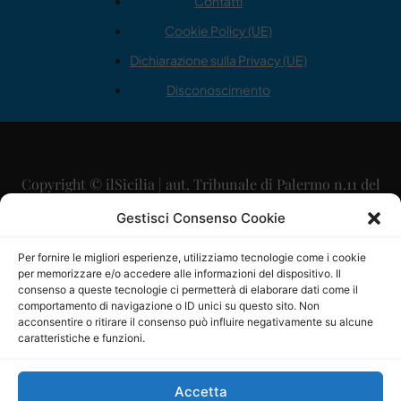
Contatti
Cookie Policy (UE)
Dichiarazione sulla Privacy (UE)
Disconoscimento
Copyright © ilSicilia | aut. Tribunale di Palermo n.11 del
29/09/2015
Gestisci Consenso Cookie
Editore: Mercurio Comunicazione Soc. Coop. A.R.L.
Per fornire le migliori esperienze, utilizziamo tecnologie come i cookie
per memorizzare e/o accedere alle informazioni del dispositivo. Il
Direttore Editoriale: Maurizio Scaglione
consenso a queste tecnologie ci permetterà di elaborare dati come il
comportamento di navigazione o ID unici su questo sito. Non
Direttore Responsabile: Maria Calabrese
acconsentire o ritirare il consenso può influire negativamente su alcune
caratteristiche e funzioni.
p.zza Sant’Oliva, 9 – 90141 – Palermo – 091335557
P.IVA: 06334930820
Accetta