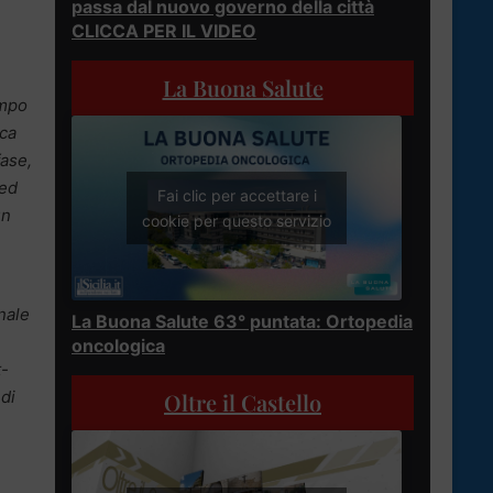
passa dal nuovo governo della città
CLICCA PER IL VIDEO
La Buona Salute
empo
ica
fase,
 ed
Fai clic per accettare i
un
cookie per questo servizio
nale
La Buona Salute 63° puntata: Ortopedia
oncologica
t-
 di
Oltre il Castello