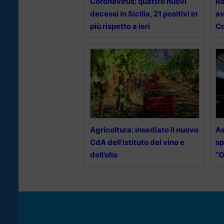
Coronavirus: quattro nuovi
Ra
decessi in Sicilia, 21 positivi in
av
più rispetto a ieri
Co
Agricoltura: insediato il nuovo
As
CdA dell’istituto del vino e
sp
dell’olio
“O