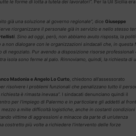
tutte le forme di lotta a tutela dei lavoratori”.
Per la Uil Sicilia era
ito già una soluzione al governo regionale”,
dice
Giuseppe
erve riorganizzare il personale già in servizio e nello stesso t
tellisti
. Sino ad oggi, però, non abbiamo avuto risposta, la polit
a non dialogare con le organizzazioni sindacali che, in questa 
 di negoziato. Pur avendo a disposizione risorse professionali
tra isola sono ferme al palo. Rinnoviamo, quindi, la richiesta di 
ranco Madonia e Angelo Lo Curto
, chiedono all’assessorato
per risolvere i problemi funzionali che penalizzano tutto il perso
 richiesta è rimasta inevasa”.
I sindacati denunciano quindi il
tro per l’impiego di Palermo e in particolare gli addetti al fron
 mezzo a mille difficoltà logistiche, anche in costanti condizioni
ntando vittime di aggressioni e minacce da parte di un’utenza
 costretto più volte a richiedere l’intervento delle forze