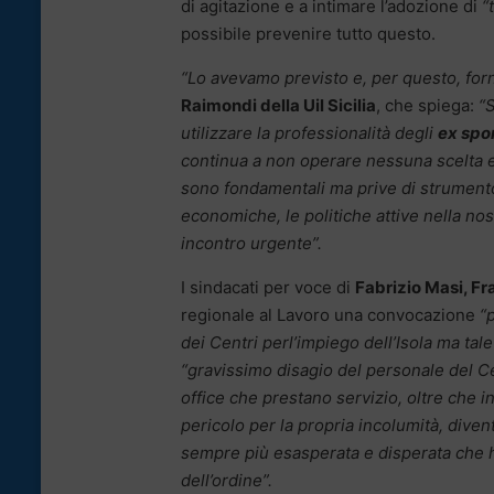
di agitazione e a intimare l’adozione di
“
possibile prevenire tutto questo.
“Lo avevamo previsto e, per questo, forn
Raimondi della Uil Sicilia
, che spiega:
“S
utilizzare la professionalità degli
ex spor
continua a non operare nessuna scelta e 
sono fondamentali ma prive di strumento
economiche, le politiche attive nella nos
incontro urgente”.
I sindacati per voce di
Fabrizio Masi, F
regionale al Lavoro una convocazione
“
dei Centri perl’impiego dell’Isola ma tale
“gravissimo disagio del personale del Cen
office che prestano servizio, oltre che in
pericolo per la propria incolumità, dive
sempre più esasperata e disperata che ha
dell’ordine”.