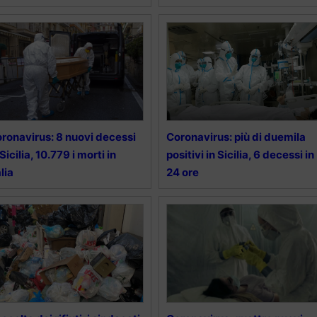
ronavirus: 8 nuovi decessi
Coronavirus: più di duemila
 Sicilia, 10.779 i morti in
positivi in Sicilia, 6 decessi in
alia
24 ore