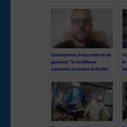
Coronavirus, il racconto di un
Co
giovane: “Io da Milano
in
costretto a tornare in Sicilia”
It