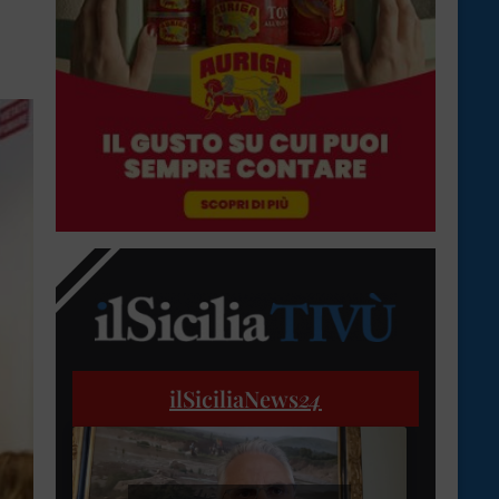
ilSiciliaNews
24