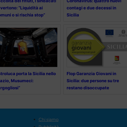
ccolta dei rifiuti, i sindacati
Coronavirus: quattro nuovi
vertono: “Liquidità ai
contagi e due decessi in
muni o si rischia stop”
Sicilia
troluca porta la Sicilia nello
Flop Garanzia Giovani in
azio, Musumeci:
Sicilia: due persone su tre
rgogliosi”
restano disoccupate
Chi siamo
Pubblicità