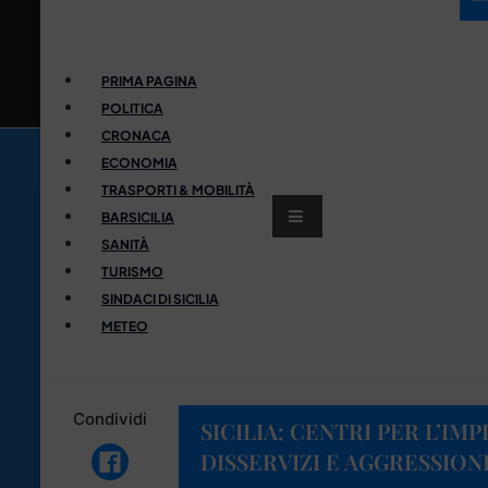
PRIMA PAGINA
POLITICA
CRONACA
ECONOMIA
TRASPORTI & MOBILITÀ
BARSICILIA
SANITÀ
TURISMO
SINDACI DI SICILIA
METEO
Condividi
SICILIA: CENTRI PER L’IM
DISSERVIZI E AGGRESSION