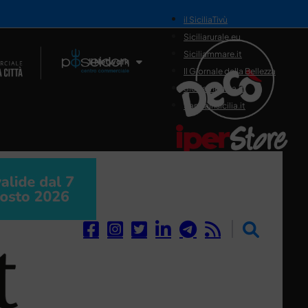
il SiciliaTivù
Siciliarurale.eu
Siciliammare.it
Il Network
Il Giornale della Bellezza
Siciliamedica.it
Sanitainsicilia.it