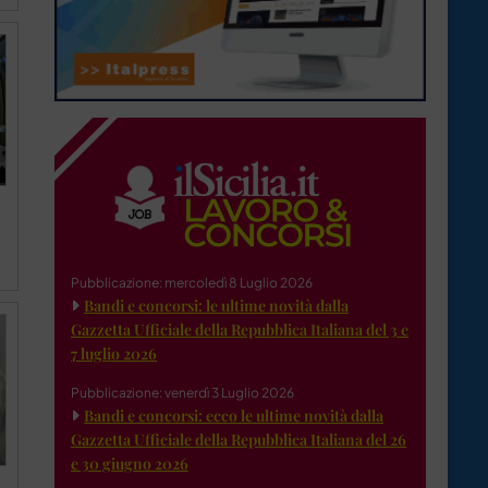
Pubblicazione: mercoledì 8 Luglio 2026
Bandi e concorsi: le ultime novità dalla
Gazzetta Ufficiale della Repubblica Italiana del 3 e
7 luglio 2026
Pubblicazione: venerdì 3 Luglio 2026
Bandi e concorsi: ecco le ultime novità dalla
Gazzetta Ufficiale della Repubblica Italiana del 26
e 30 giugno 2026