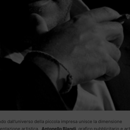
do dall’universo della piccola impresa unisce la dimensione
sentazione artistica.
Antonello Blandi
, grafico pubblicitario e art