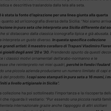
stica e descrittiva traslandola dalla tela alla seta.
è stata la fonte d’ispirazione per una linea giunta alla quarta
 quanto ad un’iconografia diversa della Sicilia: “
Noi siamo arriva
lezione in pura seta che interpreta una Sicilia differente dal sol
che si distaccano dalla classica iconografia tipica e già abusata. 
ma interpreta un gusto diverso.
In questa specifica collezione
e grandi artisti: il maestro corallaro di Trapani Vladimiro Fior
gioielli degli anni ’20 e ’30.
Prendendo spunto da questi decor
e i classici motivi ornamentali dell’arabo-normanno e le
tesse che reinterpreto nei miei quadri,
perché in fondo i foulard
do una piccola azienda produciamo un numero limitato di capi e
tà del prodotto.
I capi sono stampati in pura seta a 16 momi, i 
niti a livello artigianale in Sicilia”.
la collezione ha poi sottolineato l’importanza e la riscoperta dell
 che riguarda il vestiario:
“Pur essendo una piccola realtà famil
ientela internazionale grazie anche l’appoggio di altri siciliani