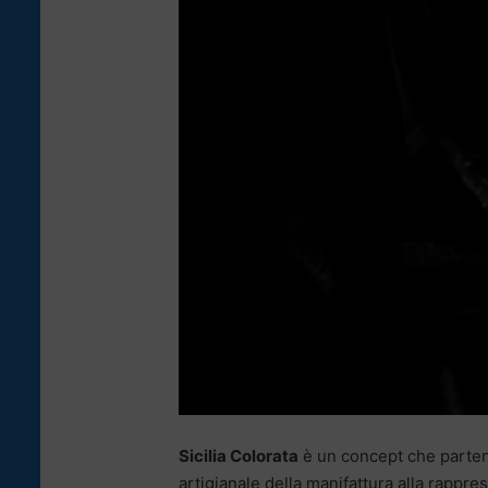
Sicilia Colorata
è un concept che parten
artigianale della manifattura alla rappre