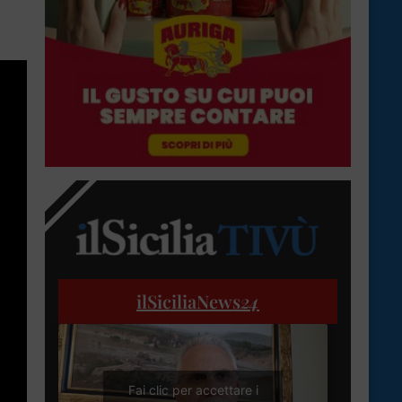
ilSiciliaNews
24
Fai clic per accettare i