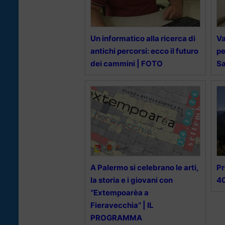
Un informatico alla ricerca di
Va
antichi percorsi: ecco il futuro
pe
dei cammini | FOTO
Sa
A Palermo si celebrano le arti,
Pr
la storia e i giovani con
40
“Extempoarèa a
Fieravecchia” | IL
PROGRAMMA