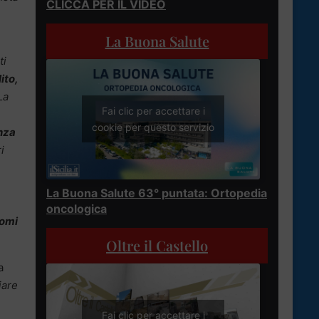
CLICCA PER IL VIDEO
La Buona Salute
ti
ito,
La
Fai clic per accettare i
cookie per questo servizio
enza
i
La Buona Salute 63° puntata: Ortopedia
oncologica
momi
Oltre il Castello
a
iare
Fai clic per accettare i