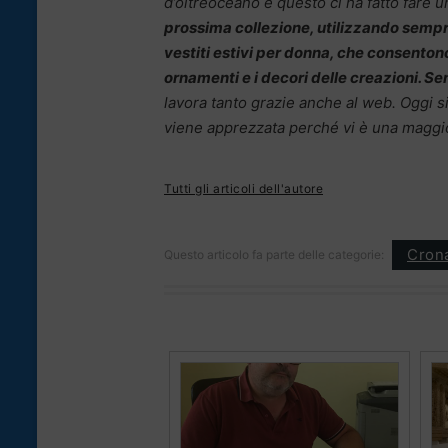
d’oltreoceano e questo ci ha fatto fare 
prossima collezione, utilizzando sempre 
vestiti estivi per donna, che consentono
ornamenti e i decori delle creazioni. 
lavora tanto grazie anche al web. Oggi si
viene apprezzata perché vi è una maggiore
Tutti gli articoli dell'autore
Cron
Questo articolo fa parte delle categorie: