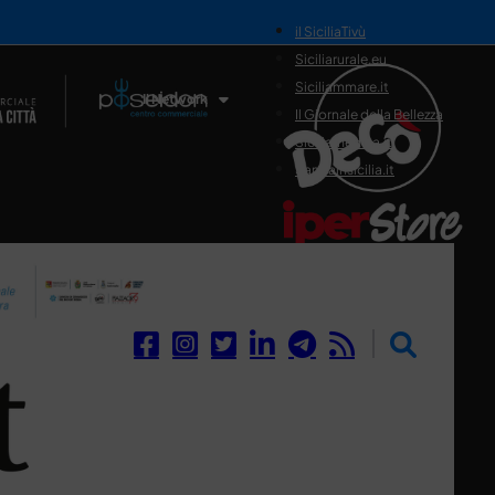
il SiciliaTivù
Siciliarurale.eu
Siciliammare.it
Il Network
Il Giornale della Bellezza
Siciliamedica.it
Sanitainsicilia.it