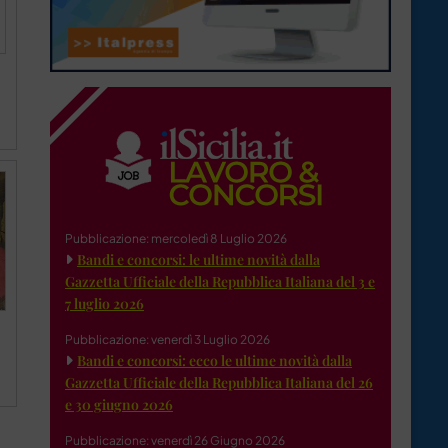
Pubblicazione: mercoledì 8 Luglio 2026
Bandi e concorsi: le ultime novità dalla
Gazzetta Ufficiale della Repubblica Italiana del 3 e
7 luglio 2026
Pubblicazione: venerdì 3 Luglio 2026
Bandi e concorsi: ecco le ultime novità dalla
Gazzetta Ufficiale della Repubblica Italiana del 26
e 30 giugno 2026
Pubblicazione: venerdì 26 Giugno 2026