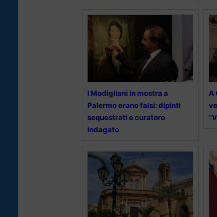
I Modigliani in mostra a
A 
Palermo erano falsi: dipinti
ve
sequestrati e curatore
“V
indagato