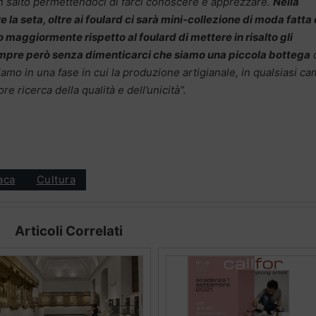
un salto permettendoci di farci conoscere e apprezzare.
Nella
la seta, oltre ai foulard ci sarà mini-collezione di moda fatta 
 maggiormente rispetto al foulard di mettere in risalto gli
Sempre però senza dimenticarci che siamo una piccola bottega
amo in una fase in cui la produzione artigianale, in qualsiasi c
 ricerca della qualità e dell’unicità”.
aca
Cultura
Articoli Correlati