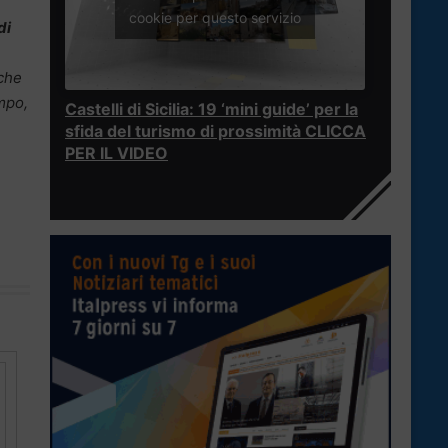
cookie per questo servizio
di
che
ampo,
Castelli di Sicilia: 19 ‘mini guide’ per la
sfida del turismo di prossimità CLICCA
PER IL VIDEO