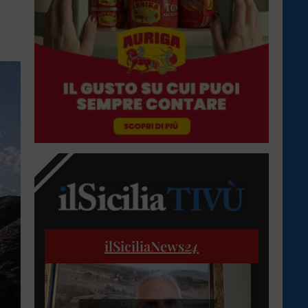
ilSiciliaNews
24