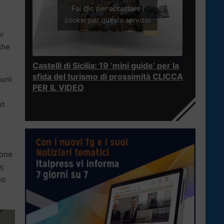
Fai clic per accettare i
cookie per questo servizio
i
che
Castelli di Sicilia: 19 ‘mini guide’ per la
sfida del turismo di prossimità CLICCA
muni
PER IL VIDEO
et
done
a;
no