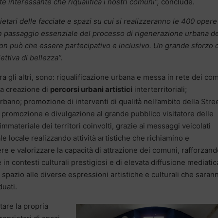
e interessante che riqualifica i nostri comuni”,
conclude.
ietari delle facciate e spazi su cui si realizzeranno le 400 opere
n passaggio essenziale del processo di rigenerazione urbana de
non può che essere partecipativo e inclusivo. Un grande sforzo 
ttiva di bellezza”.
tra gli altri, sono: riqualificazione urbana e messa in rete dei co
la creazione di
percorsi urbani artistici
interterritoriali;
bano; promozione di interventi di qualità nell’ambito della Stre
i; promozione e divulgazione al grande pubblico visitatore delle
 immateriale dei territori coinvolti, grazie ai messaggi veicolati
ale locale realizzando attività artistiche che richiamino e
ere e valorizzare la capacità di attrazione dei comuni, rafforzan
in contesti culturali prestigiosi e di elevata diffusione mediatic
 spazio alle diverse espressioni artistiche e culturali che saran
duati.
are la propria