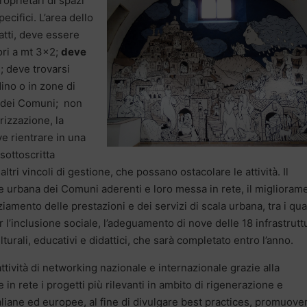
roprietari di spazi
ecifici. L’area dello
fatti, deve essere
ori a mt 3×2;
deve
à
; deve trovarsi
dino o in zone di
ie dei Comuni; non
rizzazione, la
ve rientrare in una
sottoscritta
ltri vincoli di gestione, che possano ostacolare le attività. Il
e urbana dei Comuni aderenti e loro messa in rete, il miglioram
iamento delle prestazioni e dei servizi di scala urbana, tra i qual
r l’inclusione sociale, l’adeguamento di nove delle 18 infrastrutt
ulturali, educativi e didattici, che sarà completato entro l’anno.
tività di networking nazionale e internazionale grazie alla
e in rete i progetti più rilevanti in ambito di rigenerazione e
taliane ed europee, al fine di divulgare best practices, promuove