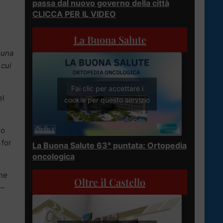
passa dal nuovo governo della città
CLICCA PER IL VIDEO
La Buona Salute
 una
 cui
Fai clic per accettare i
el
cookie per questo servizio
no
 for
La Buona Salute 63° puntata: Ortopedia
oncologica
one
Oltre il Castello
 –