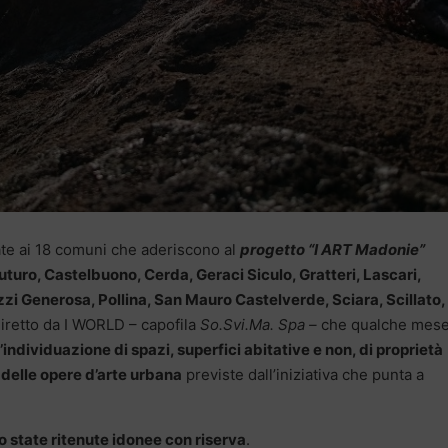
te ai 18 comuni che aderiscono al
progetto “I ART Madonie”
turo, Castelbuono, Cerda, Geraci Siculo, Gratteri, Lascari,
zzi Generosa, Pollina, San Mauro Castelverde, Sciara, Scillato,
 diretto da I WORLD – capofila
So.Svi.Ma. Spa –
che qualche mese
l’individuazione di spazi, superfici abitative e non, di proprietà
 delle opere d’arte urbana
previste dall’iniziativa che punta a
o state ritenute idonee con riserva
.