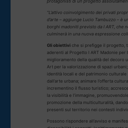
protagonisti di un progetto assolutament
“L’attivo coinvolgimento dei privati propr
d’arte – aggiunge Lucio Tambuzzo – è u
borghi madoniti previsto da I ART, che 
culminerà in una nuova espressione colle
Gli obiettivi
che si prefigge il progetto, 
aderenti al Progetto I ART Madonie per 
miglioramento della qualità del decoro ur
Art per la valorizzazione di spazi urban
identità locali e del patrimonio culturale
dall’arte urbana; animare l’offerta cultur
incrementino il flusso turistico; accresc
la visibilità e l’immagine, promuovendole 
promozione della multiculturalità, dando
presenti sul territorio nei contesti indivi
Possono rispondere all’avviso e manifest