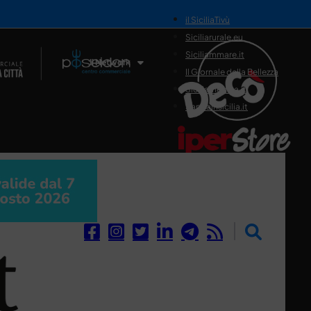
il SiciliaTivù
Siciliarurale.eu
Siciliammare.it
Il Network
Il Giornale della Bellezza
Siciliamedica.it
Sanitainsicilia.it