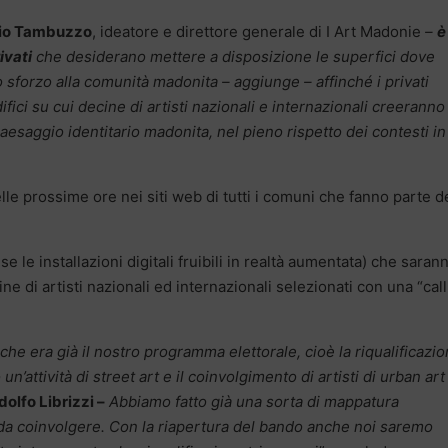
io Tambuzzo
, ideatore e direttore generale di I Art Madonie
–
è
ivati
che desiderano mettere a disposizione le superfici dove
 sforzo alla comunità madonita – aggiunge – affinché i privati
ifici su cui decine di artisti nazionali e internazionali creeranno
saggio identitario madonita, nel pieno rispetto dei contesti in
elle prossime ore nei siti web di tutti i comuni che fanno parte d
use le installazioni digitali fruibili in realtà aumentata) che saran
e di artisti nazionali ed internazionali selezionati con una “call
 che era già il nostro programma elettorale, cioè la riqualificazi
un’attività di street art e il coinvolgimento di artisti di urban art
dolfo Librizzi –
Abbiamo fatto già una sorta di mappatura
i da coinvolgere. Con la riapertura del bando anche noi saremo