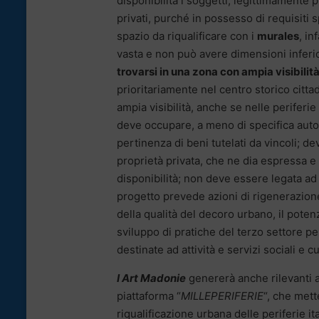
disponibilità i soggetti, legittimamente p
privati, purché in possesso di requisiti sp
spazio da riqualificare con i
murales
, in
vasta e non può avere dimensioni inferi
trovarsi in una zona con ampia visibilit
prioritariamente nel centro storico citta
ampia visibilità, anche se nelle perifer
deve occupare, a meno di specifica auto
pertinenza di beni tutelati da vincoli; de
proprietà privata, che ne dia espressa e 
disponibilità; non deve essere legata ad a
progetto prevede azioni di rigenerazion
della qualità del decoro urbano, il potenz
sviluppo di pratiche del terzo settore pe
destinate ad attività e servizi sociali e c
I Art Madonie
genererà anche rilevanti at
piattaforma “
MILLEPERIFERIE
“, che mett
riqualificazione urbana delle periferie i