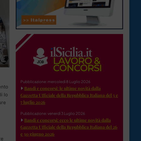
Pubblicazione: mercoledì 8 Luglio 2026
ento
Bandi e concorsi: le ultime novità dalla
i lo
Gazzetta Ufficiale della Repubblica Italiana del 3 e
7 luglio 2026
ure
Pubblicazione: venerdì 3 Luglio 2026
Bandi e concorsi: ecco le ultime novità dalla
Gazzetta Ufficiale della Repubblica Italiana del 26
e 30 giugno 2026
re