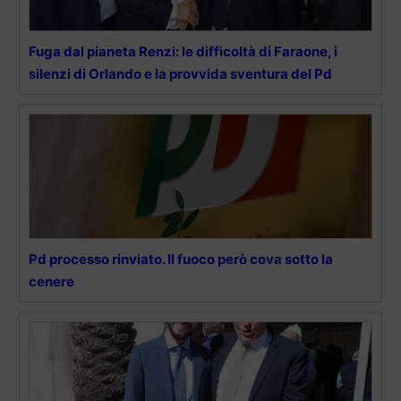
Fuga dal pianeta Renzi: le difficoltà di Faraone, i
silenzi di Orlando e la provvida sventura del Pd
Pd processo rinviato. Il fuoco però cova sotto la
cenere