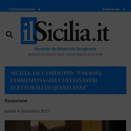
Cronache locali
Il Network
Fondato da Maurizio Scaglione
SABATO 8 AGOSTO 2026 - AGGIORNATO ALLE 19:00
SICILIA, LICCIARDI (PD): “FARAONE
CORRESPONSABILE DEI DISASTRI
ELETTORALI DI QUESTI ANNI”
Redazione
lunedì 4 Dicembre 2017