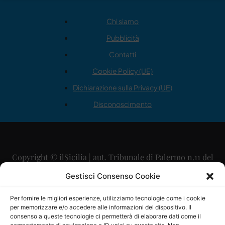
Chi siamo
Pubblicità
Contatti
Cookie Policy (UE)
Dichiarazione sulla Privacy (UE)
Disconoscimento
Copyright © ilSicilia | aut. Tribunale di Palermo n.11 del
29/09/2015
Gestisci Consenso Cookie
Editore: Mercurio Comunicazione Soc. Coop. A.R.L.
Per fornire le migliori esperienze, utilizziamo tecnologie come i cookie
per memorizzare e/o accedere alle informazioni del dispositivo. Il
Direttore Editoriale: Maurizio Scaglione
consenso a queste tecnologie ci permetterà di elaborare dati come il