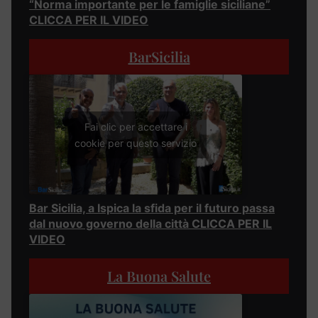
“Norma importante per le famiglie siciliane”
CLICCA PER IL VIDEO
BarSicilia
Fai clic per accettare i
cookie per questo servizio
Bar Sicilia, a Ispica la sfida per il futuro passa
dal nuovo governo della città CLICCA PER IL
VIDEO
La Buona Salute