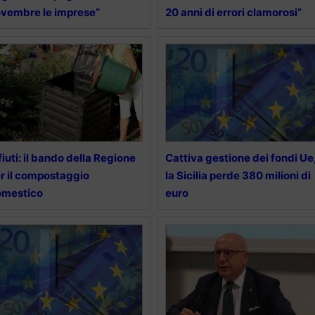
vembre le imprese”
20 anni di errori clamorosi”
fiuti: il bando della Regione
Cattiva gestione dei fondi Ue
r il compostaggio
la Sicilia perde 380 milioni di
omestico
euro