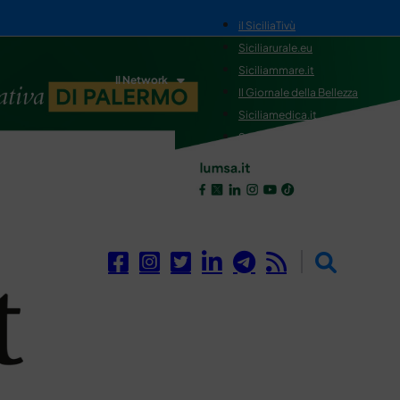
il SiciliaTivù
Siciliarurale.eu
Siciliammare.it
Il Network
Il Giornale della Bellezza
Siciliamedica.it
Sanitainsicilia.it