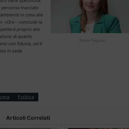
loro varie specificità,
 percorso tracciato
’ambiente in cima alle
». «Ora – conclude la
spetterà proprio alla
zione di quanto
Elena Pagana
amo con fiducia, certi
tolo in sede
omia
Politica
Articoli Correlati