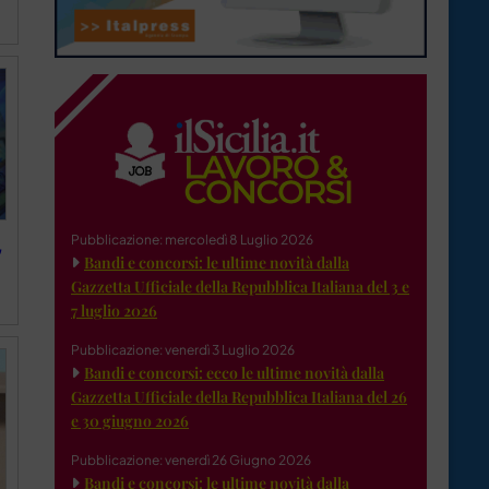
Pubblicazione: mercoledì 8 Luglio 2026
,
Bandi e concorsi: le ultime novità dalla
Gazzetta Ufficiale della Repubblica Italiana del 3 e
7 luglio 2026
Pubblicazione: venerdì 3 Luglio 2026
Bandi e concorsi: ecco le ultime novità dalla
Gazzetta Ufficiale della Repubblica Italiana del 26
e 30 giugno 2026
Pubblicazione: venerdì 26 Giugno 2026
Bandi e concorsi: le ultime novità dalla