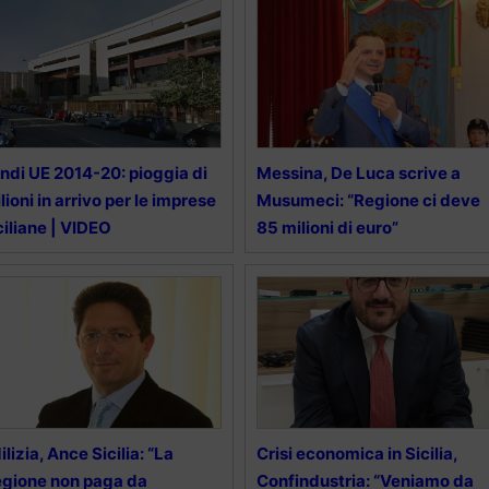
ndi UE 2014-20: pioggia di
Messina, De Luca scrive a
lioni in arrivo per le imprese
Musumeci: “Regione ci deve
ciliane | VIDEO
85 milioni di euro”
ilizia, Ance Sicilia: “La
Crisi economica in Sicilia,
gione non paga da
Confindustria: “Veniamo da