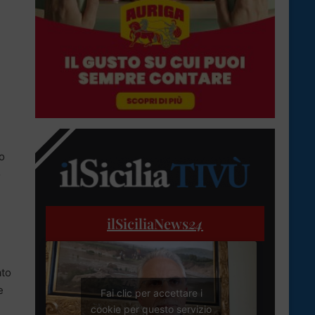
e
o
o
ilSiciliaNews
24
ato
e
Fai clic per accettare i
cookie per questo servizio