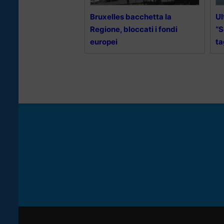
Bruxelles bacchetta la
Ul
Regione, bloccati i fondi
“S
europei
ta