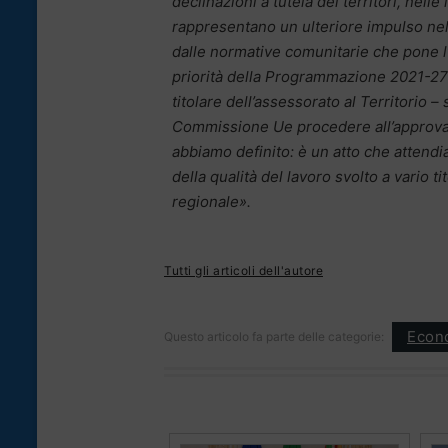
declinazioni a tutela dei territori, nelle 
rappresentano un ulteriore impulso nel
dalle normative comunitarie che pone l
priorità della Programmazione 2021-27
titolare dell’assessorato al Territorio – 
Commissione Ue procedere all’approva
abbiamo definito: è un atto che attendi
della qualità del lavoro svolto a vario ti
regionale».
Tutti gli articoli dell'autore
Econ
Questo articolo fa parte delle categorie: