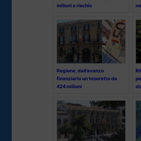
milioni a rischio
no
Regione, dall’avanzo
Ri
finanziario un tesoretto da
pe
424 milioni
d