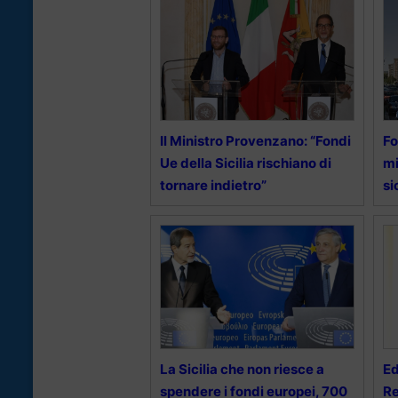
Il Ministro Provenzano: “Fondi
Fo
Ue della Sicilia rischiano di
mi
tornare indietro”
si
La Sicilia che non riesce a
Ed
spendere i fondi europei, 700
Re