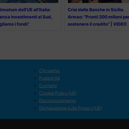
timatum dell’UE all’Italia:
Crisi delle Banche in Sicilia.
enza investimenti al Sud,
Armao: “Pronti 200 milioni pe
gliamo i fondi”
sostenere il credito” | VIDEO
Chi siamo
Pubblicità
Contatti
Cookie Policy (UE)
Disconoscimento
Dichiarazione sulla Privacy (UE)