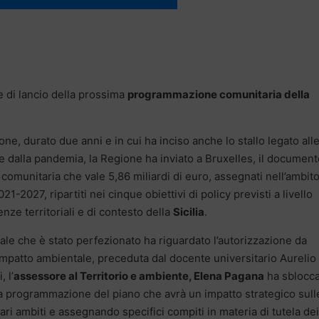
se di lancio della prossima
programmazione comunitaria della
ne, durato due anni e in cui ha inciso anche lo stallo legato all
e dalla pandemia, la Regione ha inviato a Bruxelles, il document
omunitaria che vale 5,86 miliardi di euro, assegnati nell’ambit
21-2027, ripartiti nei cinque obiettivi di policy previsti a livello
enze territoriali e di contesto della
Sicilia
.
le che è stato perfezionato ha riguardato l’autorizzazione da
impatto ambientale, preceduta dal docente universitario Aurelio
 l’
assessore al Territorio e ambiente, Elena Pagana
ha sblocc
lla programmazione del piano che avrà un impatto strategico sull
ri ambiti e assegnando specifici compiti in materia di tutela dei