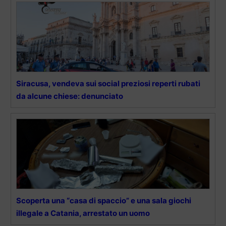
Siracusa, vendeva sui social preziosi reperti rubati
da alcune chiese: denunciato
Scoperta una “casa di spaccio” e una sala giochi
illegale a Catania, arrestato un uomo