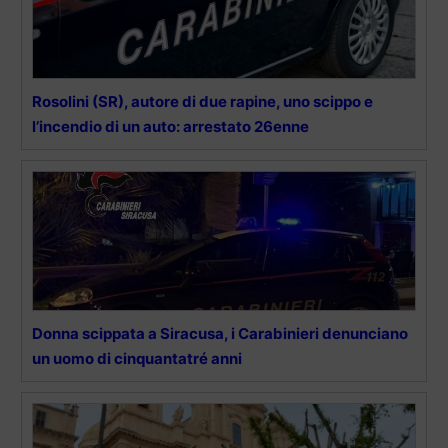
Rosolini (SR), autore di due rapine, uno scippo e
l’incendio di un auto: arrestato 26enne
Donna scippata a Siracusa, i Carabinieri denunciano
un uomo di cinquantatré anni