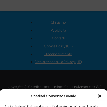
Chi siamo
Pubblicità
Contatti
Cookie Policy (UE)
Disconoscimento
Dichiarazione sulla Privacy (UE)
Copyright © ilSicilia | aut. Tribunale di Palermo n.11 del
29/09/2015
Gestisci Consenso Cookie
Editore: Mercurio Comunicazione Soc. Coop. A.R.L.
Per fornire le migliori esperienze, utilizziamo tecnologie come i cookie