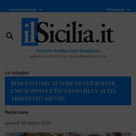
Cronache locali
Il Network
Fondato da Maurizio Scaglione
SABATO 8 AGOSTO 2026 - AGGIORNATO ALLE 10:10
Le indagini
ROSOLINI (SR), AUTORE DI DUE RAPINE,
UNO SCIPPO E L’INCENDIO DI UN AUTO:
ARRESTATO 26ENNE
Redazione
giovedì 28 Marzo 2024