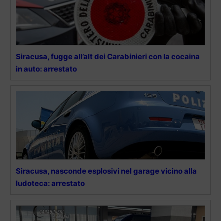
Siracusa, fugge all’alt dei Carabinieri con la cocaina
in auto: arrestato
Siracusa, nasconde esplosivi nel garage vicino alla
ludoteca: arrestato