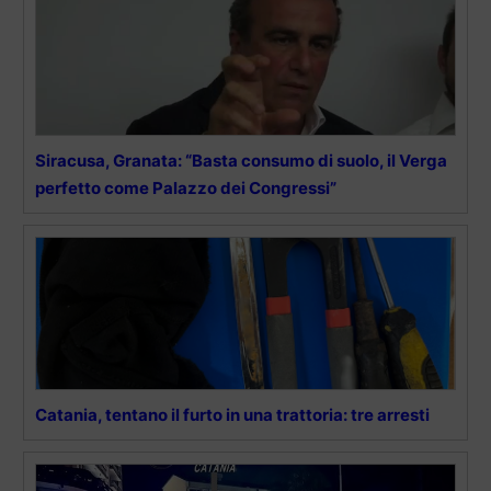
Siracusa, Granata: “Basta consumo di suolo, il Verga
perfetto come Palazzo dei Congressi”
Catania, tentano il furto in una trattoria: tre arresti