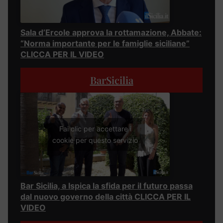
Sala d’Ercole approva la rottamazione, Abbate:
“Norma importante per le famiglie siciliane”
CLICCA PER IL VIDEO
BarSicilia
Fai clic per accettare i
cookie per questo servizio
Bar Sicilia, a Ispica la sfida per il futuro passa
dal nuovo governo della città CLICCA PER IL
VIDEO