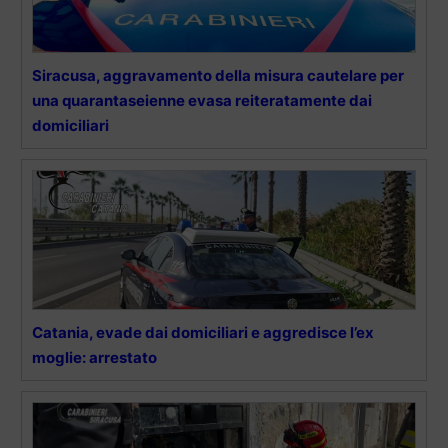
Siracusa, aggravamento della misura cautelare per
una quarantaseienne evasa reiteratamente dai
domiciliari
Catania, evade dai domiciliari e aggredisce l’ex
moglie: arrestato