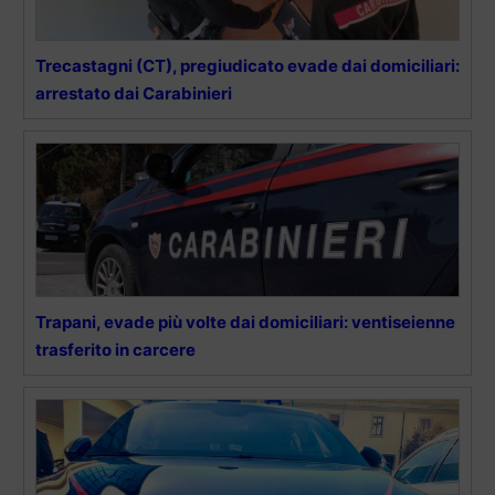
Trecastagni (CT), pregiudicato evade dai domiciliari:
arrestato dai Carabinieri
Trapani, evade più volte dai domiciliari: ventiseienne
trasferito in carcere