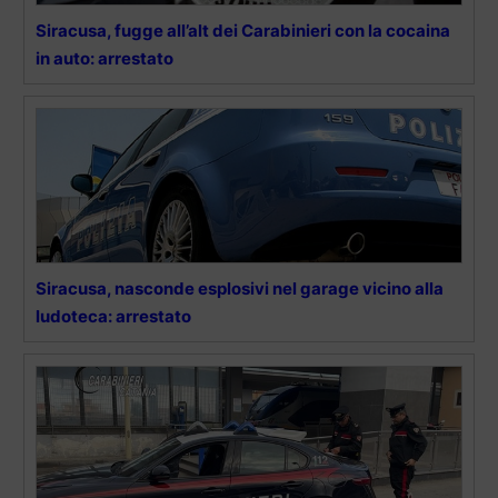
Siracusa, fugge all’alt dei Carabinieri con la cocaina
in auto: arrestato
Siracusa, nasconde esplosivi nel garage vicino alla
ludoteca: arrestato