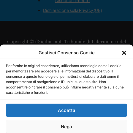
Disconoscimento
Dichiarazione sulla Privacy (UE)
Copyright © ilSicilia | aut. Tribunale di Palermo n.11 del
29/09/2015
Gestisci Consenso Cookie
Editore: Mercurio Comunicazione Soc. Coop. A.R.L.
Per fornire le migliori esperienze, utilizziamo tecnologie come i cookie
per memorizzare e/o accedere alle informazioni del dispositivo. Il
Direttore Editoriale: Maurizio Scaglione
consenso a queste tecnologie ci permetterà di elaborare dati come il
comportamento di navigazione o ID unici su questo sito. Non
Direttore Responsabile: Maria Calabrese
acconsentire o ritirare il consenso può influire negativamente su alcune
caratteristiche e funzioni.
p.zza Sant’Oliva, 9 – 90141 – Palermo – 091335557
P.IVA: 06334930820
Accetta
Mercurio Comunicazione Società Cooperativa a r.l. è
iscritta al Registro degli Operatori di Comunicazione al
Nega
numero 26988